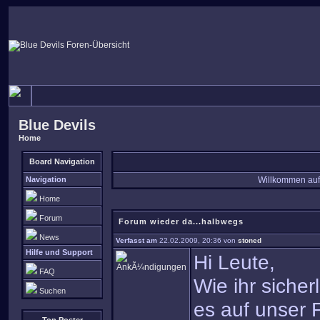
Blue Devils
Home
Board Navigation
Navigation
Willkommen auf
Home
Forum
Forum wieder da...halbwegs
News
Verfasst am
22.02.2009, 20:36 von
stoned
Hilfe und Support
Hi Leute,
FAQ
Wie ihr siche
Suchen
es auf unser F