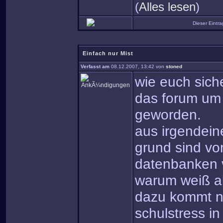
(
Alles lesen
)
Dieser Eintr
Einfach nur Mist
Verfasst am
08.12.2007, 13:42 von
stoned
wie euch siche
das forum um 
geworden.
aus irgendein
grund sind vo
datenbanken 
warum weiß al
dazu kommt n
schulstress in