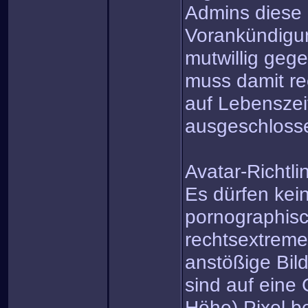
Admins diese 
Vorankündigun
mutwillig gege
muss damit re
auf Lebensze
ausgeschloss
Avatar-Richtli
Es dürfen kein
pornographisc
rechtsextreme
anstößige Bil
sind auf eine
Höhe) Pixel b