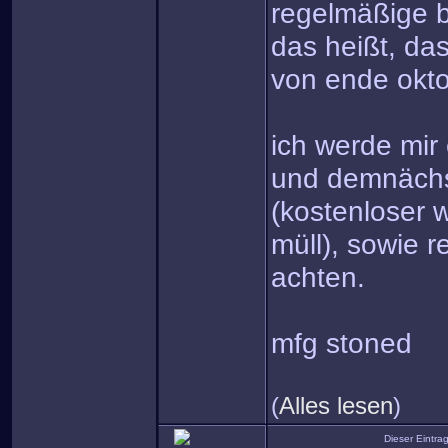
regelmäßige b
das heißt, da
von ende okto
ich werde mir 
und demnächs
(kostenloser 
müll), sowie 
achten.
mfg stoned
(
Alles lesen
)
Dieser Eintr