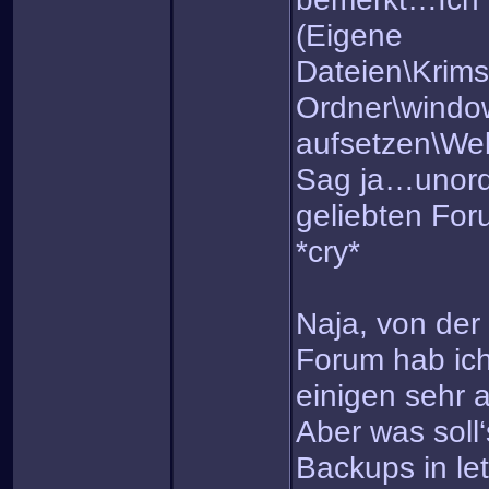
(Eigene
Dateien\Krim
Ordner\windo
aufsetzen\Web
Sag ja…unord
geliebten For
*cry*
Naja, von der
Forum hab ich
einigen sehr 
Aber was soll
Backups in let