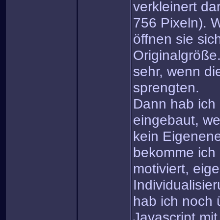
verkleinert da
756 Pixeln). W
öffnen sie sic
Originalgröße.
sehr, wenn di
sprengten.
Dann hab ich 
eingebaut, we
kein Eigenene
bekomme ich 
motiviert, eig
Individualisi
hab ich noch
Javascript mi