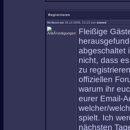
Registrieren
Verfasst am
18.12.2006, 21:13 von
stoned
Fleißige Gäs
herausgefunde
abgeschaltet 
nicht, dass es
zu registriere
offiziellen F
warum ihr euch
eurer Email-Ad
welcher/welch
spielt. Ich w
nächsten Tage