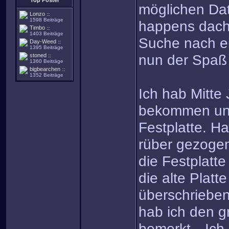
Top Poster
möglichen Dat
Lonzo
::
1598 Beiträge
happens dacht
Timbo
::
1403 Beiträge
Suche nach e
Day-Weed
::
1395 Beiträge
nun der Spaß
stoned
::
1360 Beiträge
bigbearchen
::
1352 Beiträge
Ich hab Mitte
bekommen und
Festplatte. Ha
rüber gezoge
die Festplatt
die alte Platt
überschrieben)
hab ich den g
bemerkt…Ich 