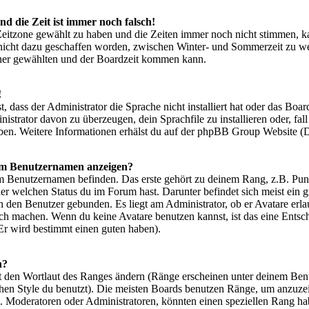
nd die Zeit ist immer noch falsch!
e Zeitzone gewählt zu haben und die Zeiten immer noch nicht stimmen, k
t nicht dazu geschaffen worden, zwischen Winter- und Sommerzeit zu
iner gewählten und der Boardzeit kommen kann.
!
, dass der Administrator die Sprache nicht installiert hat oder das Boa
strator davon zu überzeugen, dein Sprachfile zu installieren oder, fall 
iben. Weitere Informationen erhälst du auf der phpBB Group Website (D
nem Benutzernamen anzeigen?
m Benutzernamen befinden. Das erste gehört zu deinem Rang, z.B. Punk
er welchen Status du im Forum hast. Darunter befindet sich meist ein g
n den Benutzer gebunden. Es liegt am Administrator, ob er Avatare erl
ich machen. Wenn du keine Avatare benutzen kannst, ist das eine Ents
Er wird bestimmt einen guten haben).
n?
kt den Wortlaut des Ranges ändern (Ränge erscheinen unter deinem Be
hen Style du benutzt). Die meisten Boards benutzen Ränge, um anzuzei
 Moderatoren oder Administratoren, könnten einen speziellen Rang hab