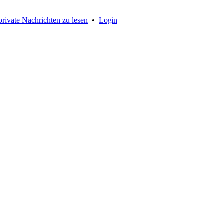
rivate Nachrichten zu lesen
•
Login