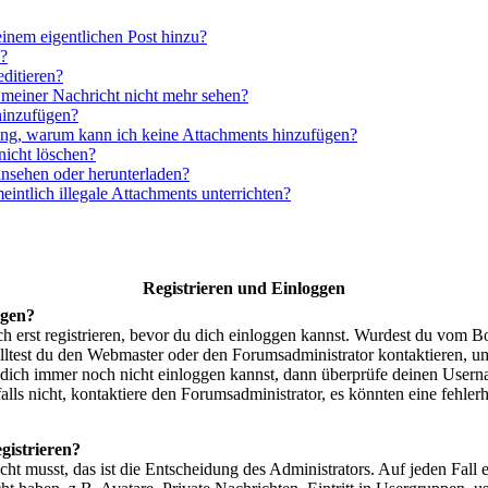
inem eigentlichen Post hinzu?
n?
ditieren?
meiner Nachricht nicht mehr sehen?
hinzufügen?
gung, warum kann ich keine Attachments hinzufügen?
icht löschen?
nsehen oder herunterladen?
meintlich illegale Attachments unterrichten?
Registrieren und Einloggen
ggen?
ich erst registrieren, bevor du dich einloggen kannst. Wurdest du vom B
olltest du den Webmaster oder den Forumsadministrator kontaktieren, u
nd dich immer noch nicht einloggen kannst, dann überprüfe deinen User
falls nicht, kontaktiere den Forumsadministrator, es könnten eine fehle
gistrieren?
cht musst, das ist die Entscheidung des Administrators. Auf jeden Fall 