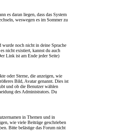
ann es daran liegen, dass das System
 wechseln, weswegen es im Sommer zu
rd wurde noch nicht in deine Sprache
es nicht existiert, kannst du auch
er Link ist am Ende jeder Seite)
te oder Sterne, die anzeigen, wie
rößeres Bild, Avatar genannt. Dies ist
aubt und ob die Benutzer wählen
cheidung des Administrators. Du
nutzernamen in Themen und in
gen, wie viele Beiträge geschrieben
en. Bitte belästige das Forum nicht