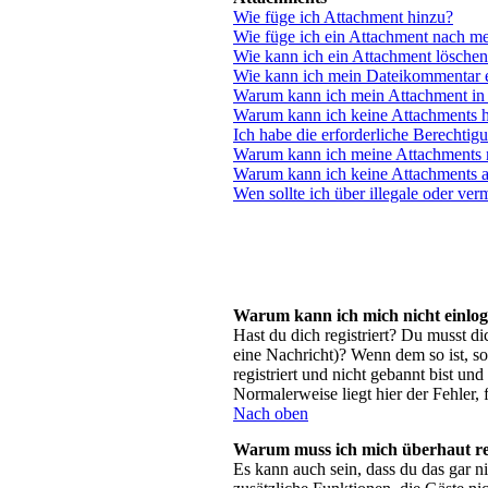
Wie füge ich Attachment hinzu?
Wie füge ich ein Attachment nach me
Wie kann ich ein Attachment lösche
Wie kann ich mein Dateikommentar e
Warum kann ich mein Attachment in 
Warum kann ich keine Attachments 
Ich habe die erforderliche Berechti
Warum kann ich meine Attachments n
Warum kann ich keine Attachments a
Wen sollte ich über illegale oder ver
Warum kann ich mich nicht einlo
Hast du dich registriert? Du musst d
eine Nachricht)? Wenn dem so ist, s
registriert und nicht gebannt bist u
Normalerweise liegt hier der Fehler, 
Nach oben
Warum muss ich mich überhaut re
Es kann auch sein, dass du das gar ni