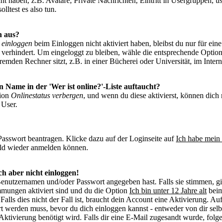
cht haben, z.B. Avatare, Private Nachrichten, Eintritt in Usergruppen, 
lltest es also tun.
h aus?
 einloggen
beim Einloggen nicht aktiviert haben, bleibst du nur für ein
verhindert. Um eingeloggt zu bleiben, wähle die entsprechende Option 
mden Rechner sitzt, z.B. in einer Bücherei oder Universität, im Intern
 Name in der 'Wer ist online?'-Liste auftaucht?
tion
Onlinestatus verbergen
, und wenn du diese aktivierst, können dich 
 User.
asswort beantragen. Klicke dazu auf der Loginseite auf
Ich habe mein
ald wieder anmelden können.
ch aber nicht einloggen!
 Benutzernamen und/oder Passwort angegeben hast. Falls sie stimmen, g
mmungen aktiviert sind und du die Option
Ich bin unter 12 Jahre alt
beim
lls dies nicht der Fall ist, braucht dein Account eine Aktivierung. Auf 
ert werden muss, bevor du dich einloggen kannst - entweder von dir sel
e Aktivierung benötigt wird. Falls dir eine E-Mail zugesandt wurde, fol