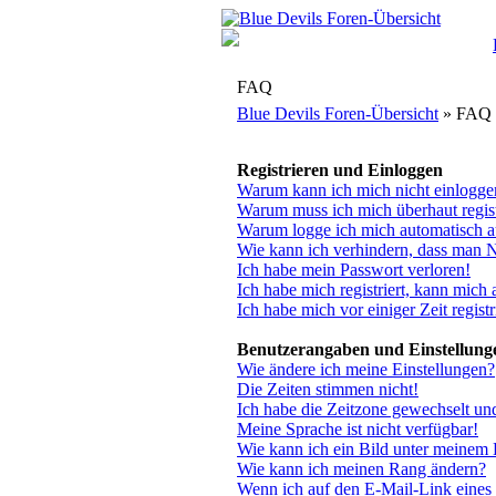
FAQ
Blue Devils Foren-Übersicht
» FAQ
Registrieren und Einloggen
Warum kann ich mich nicht einlogge
Warum muss ich mich überhaut regist
Warum logge ich mich automatisch a
Wie kann ich verhindern, dass man Na
Ich habe mein Passwort verloren!
Ich habe mich registriert, kann mich 
Ich habe mich vor einiger Zeit regist
Benutzerangaben und Einstellung
Wie ändere ich meine Einstellungen?
Die Zeiten stimmen nicht!
Ich habe die Zeitzone gewechselt und
Meine Sprache ist nicht verfügbar!
Wie kann ich ein Bild unter meinem
Wie kann ich meinen Rang ändern?
Wenn ich auf den E-Mail-Link eines 