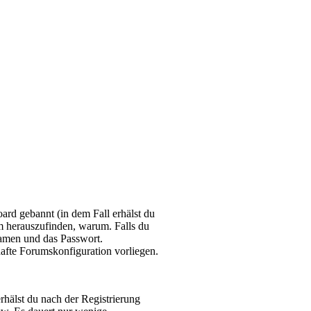
oard gebannt (in dem Fall erhälst du
m herauszufinden, warum. Falls du
namen und das Passwort.
rhafte Forumskonfiguration vorliegen.
erhälst du nach der Registrierung