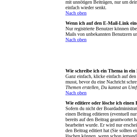
mit unnötigen Beiträgen, nur um dein
einfach wieder senkt.
Nach oben
Wenn ich auf den E-Mail-Link eine
Nur registrierte Benutzer können übe
Mails von unbekannten Benutzern u
Nach oben
Wie schreibe ich ein Thema in ei
Ganz einfach, klicke einfach auf den 
musst, bevor du eine Nachricht schre
Themen erstellen, Du kannst an Umf
Nach oben
Wie editiere oder lösche ich einen 
Sofern du nicht der Boardadministrat
einen Beitrag editieren (eventuell nu
bereits auf den Beitrag geantwortet h
bearbeitet wurde. Er wird nur ersche
den Beitrag editiert hat (Sie sollten
löschen können, wenn schon jemand a