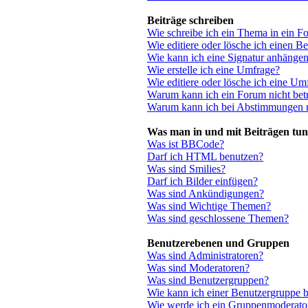
Beiträge schreiben
Wie schreibe ich ein Thema in ein F
Wie editiere oder lösche ich einen Be
Wie kann ich eine Signatur anhänge
Wie erstelle ich eine Umfrage?
Wie editiere oder lösche ich eine Um
Warum kann ich ein Forum nicht bet
Warum kann ich bei Abstimmungen 
Was man in und mit Beiträgen tu
Was ist BBCode?
Darf ich HTML benutzen?
Was sind Smilies?
Darf ich Bilder einfügen?
Was sind Ankündigungen?
Was sind Wichtige Themen?
Was sind geschlossene Themen?
Benutzerebenen und Gruppen
Was sind Administratoren?
Was sind Moderatoren?
Was sind Benutzergruppen?
Wie kann ich einer Benutzergruppe b
Wie werde ich ein Gruppenmoderato