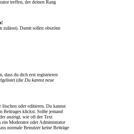
ator treffen, der deinen Rang
n!
n zulässt). Damit sollen obszöne
 dass du dich erst registrieren
gelistet (die
Du kannst neue
e löschen oder editieren. Du kannst
n Beitrages klickst. Sollte jemand
er anzeigt, wie oft der Text
ls ein Moderator oder Administrator
, dass normale Benutzer keine Beiträge