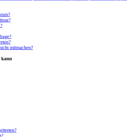
orum?
itrag?
n?
frage?
reten?
nicht mitmachen?
n kann
eitreten?
r?