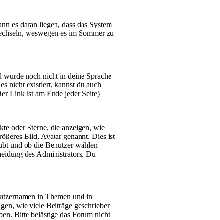
ann es daran liegen, dass das System
 wechseln, weswegen es im Sommer zu
rd wurde noch nicht in deine Sprache
es nicht existiert, kannst du auch
er Link ist am Ende jeder Seite)
te oder Sterne, die anzeigen, wie
rößeres Bild, Avatar genannt. Dies ist
aubt und ob die Benutzer wählen
cheidung des Administrators. Du
nutzernamen in Themen und in
gen, wie viele Beiträge geschrieben
en. Bitte belästige das Forum nicht