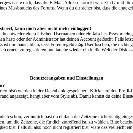
 vergewissere dich, dass die E-Mail-Adresse korrekt war. Ein Grund fü
ines Missbrauchs des Forums. Wenn du dir sicher bist, dass die angegeb
istriert, kann mich aber nicht mehr einloggen!
s du entweder einen falschen Usernamen oder ein falsches Psswort eing
ast) oder der Administrator hat deinen Account gelöscht. Falls letztere
 ist durchaus üblich, dass Foren regelmäßig User löschen, die nichts 
ch erneut zu registrieren und tauche wieder ein in die Welt der Diskus
Benutzerangaben und Einstellungen
en?
triert bist) werden in der Datenbank gespeichert. Klicke auf den
Profil
-L
and angezeigt, hängt aber vom Style ab). Damit kannst du deine Einst
ch schon, vermutlich hast du einfach die Zeitzone nicht richtig eingestel
en, um die Zeitzone, die für dich zutreffend ist, zu wählen. Bitte beach
lied bist. Falls du also noch nicht registriert bist, wäre das vielleicht e