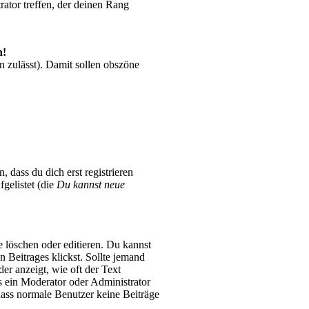
ator treffen, der deinen Rang
n!
n zulässt). Damit sollen obszöne
 dass du dich erst registrieren
gelistet (die
Du kannst neue
e löschen oder editieren. Du kannst
n Beitrages klickst. Sollte jemand
er anzeigt, wie oft der Text
ls ein Moderator oder Administrator
, dass normale Benutzer keine Beiträge