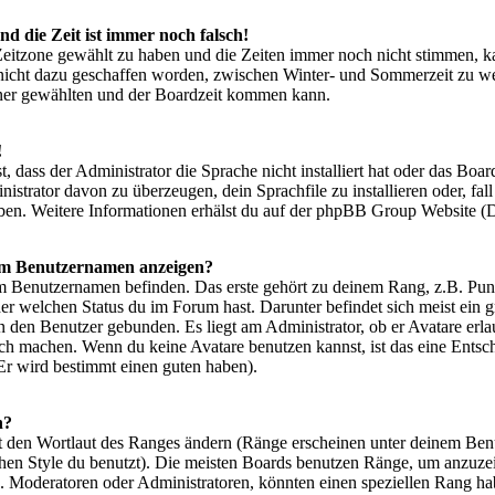
nd die Zeit ist immer noch falsch!
e Zeitzone gewählt zu haben und die Zeiten immer noch nicht stimmen, k
t nicht dazu geschaffen worden, zwischen Winter- und Sommerzeit zu
iner gewählten und der Boardzeit kommen kann.
!
, dass der Administrator die Sprache nicht installiert hat oder das Boa
strator davon zu überzeugen, dein Sprachfile zu installieren oder, fall 
iben. Weitere Informationen erhälst du auf der phpBB Group Website (D
nem Benutzernamen anzeigen?
m Benutzernamen befinden. Das erste gehört zu deinem Rang, z.B. Punk
er welchen Status du im Forum hast. Darunter befindet sich meist ein g
n den Benutzer gebunden. Es liegt am Administrator, ob er Avatare erl
ich machen. Wenn du keine Avatare benutzen kannst, ist das eine Ents
Er wird bestimmt einen guten haben).
n?
kt den Wortlaut des Ranges ändern (Ränge erscheinen unter deinem Be
hen Style du benutzt). Die meisten Boards benutzen Ränge, um anzuzei
 Moderatoren oder Administratoren, könnten einen speziellen Rang hab