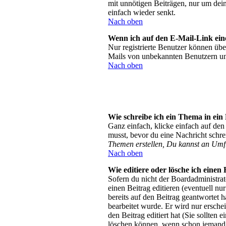
mit unnötigen Beiträgen, nur um dein
einfach wieder senkt.
Nach oben
Wenn ich auf den E-Mail-Link eine
Nur registrierte Benutzer können übe
Mails von unbekannten Benutzern u
Nach oben
Wie schreibe ich ein Thema in ei
Ganz einfach, klicke einfach auf den 
musst, bevor du eine Nachricht schre
Themen erstellen, Du kannst an Umf
Nach oben
Wie editiere oder lösche ich einen 
Sofern du nicht der Boardadministrat
einen Beitrag editieren (eventuell nu
bereits auf den Beitrag geantwortet h
bearbeitet wurde. Er wird nur ersche
den Beitrag editiert hat (Sie sollten
löschen können, wenn schon jemand a