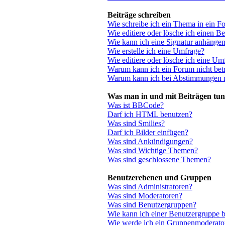
Beiträge schreiben
Wie schreibe ich ein Thema in ein F
Wie editiere oder lösche ich einen Be
Wie kann ich eine Signatur anhänge
Wie erstelle ich eine Umfrage?
Wie editiere oder lösche ich eine Um
Warum kann ich ein Forum nicht bet
Warum kann ich bei Abstimmungen 
Was man in und mit Beiträgen tu
Was ist BBCode?
Darf ich HTML benutzen?
Was sind Smilies?
Darf ich Bilder einfügen?
Was sind Ankündigungen?
Was sind Wichtige Themen?
Was sind geschlossene Themen?
Benutzerebenen und Gruppen
Was sind Administratoren?
Was sind Moderatoren?
Was sind Benutzergruppen?
Wie kann ich einer Benutzergruppe b
Wie werde ich ein Gruppenmoderato