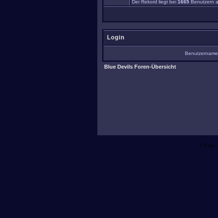
Der Rekord liegt bei
1665
Benutzern a
Login
Benutzernam
Blue Devils Foren-Übersicht
[ Page