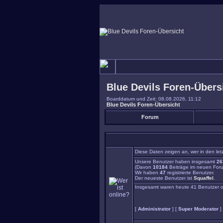
Blue Devils Foren-Übers
Boarddatum und Zeit: 08.08.2026, 11:12
Blue Devils Foren-Übersicht
Forum
Diese Daten zeigen an, wer in den let
Unsere Benutzer haben insgesamt
26
(Davon
10184
Beiträge im neuen Foru
Wir haben
47
registrierte Benutzer.
Der neueste Benutzer ist
Squaffel
.
Insgesamt waren heute 41 Benutzer onli
[
Administrator
] [
Super Moderator
]