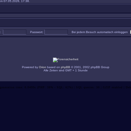
m 07.05.2026, 17:38.
e:
Passwort:
Bei jedem Besuch automatisch einloggen
Powered by
Orion
based on
phpBB
© 2001, 2002 phpBB Group
Alle Zeiten sind GMT + 1 Stunde
 generation time: 0.0499s (PHP: 38% - SQL: 62%) | SQL queries: 30 | GZIP enabled | Deb