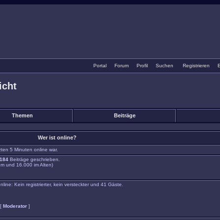
Portal
•
Forum
•
Profil
•
Suchen
•
Registrieren
•
E
icht
Themen
Beiträge
Wer ist online?
zten 5 Minuten online war.
184
Beiträge geschrieben.
m und 16.000 im Alten)
ne: Kein registrierter, kein versteckter und 41 Gäste.
 [
Moderator
]