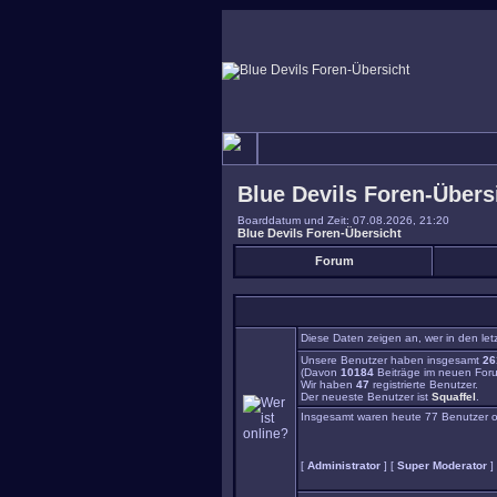
Blue Devils Foren-Übers
Boarddatum und Zeit: 07.08.2026, 21:20
Blue Devils Foren-Übersicht
Forum
Diese Daten zeigen an, wer in den let
Unsere Benutzer haben insgesamt
26
(Davon
10184
Beiträge im neuen Foru
Wir haben
47
registrierte Benutzer.
Der neueste Benutzer ist
Squaffel
.
Insgesamt waren heute 77 Benutzer onli
[
Administrator
] [
Super Moderator
]