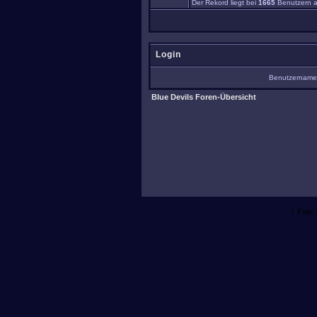
Der Rekord liegt bei
1665
Benutzern a
Login
Benutzernam
Blue Devils Foren-Übersicht
[ Page