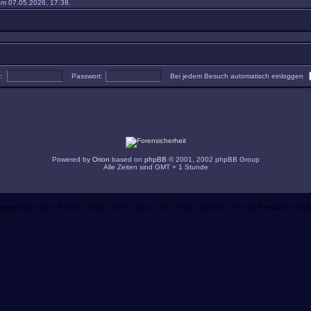
m 07.05.2026, 17:38.
e:
Passwort:
Bei jedem Besuch automatisch einloggen
Powered by
Orion
based on
phpBB
© 2001, 2002 phpBB Group
Alle Zeiten sind GMT + 1 Stunde
 generation time: 0.2962s (PHP: 21% - SQL: 79%) | SQL queries: 30 | GZIP enabled | Deb