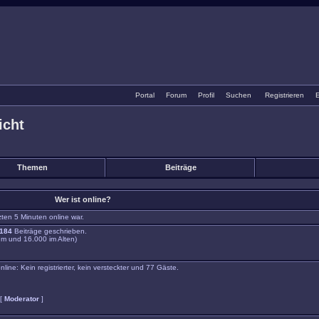
Portal
•
Forum
•
Profil
•
Suchen
•
Registrieren
•
E
icht
Themen
Beiträge
Wer ist online?
zten 5 Minuten online war.
184
Beiträge geschrieben.
m und 16.000 im Alten)
ne: Kein registrierter, kein versteckter und 77 Gäste.
 [
Moderator
]