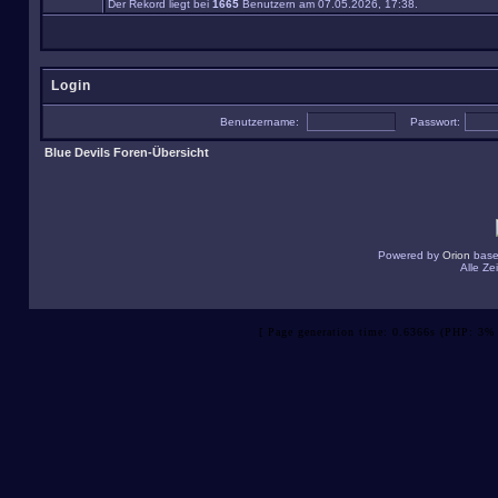
Der Rekord liegt bei
1665
Benutzern am 07.05.2026, 17:38.
Login
Benutzername:
Passwort:
Blue Devils Foren-Übersicht
Powered by
Orion
base
Alle Z
[ Page generation time: 0.6366s (PHP: 3% 