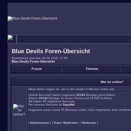
Blue Devils Foren-Übersicht
Boarddatum und Zeit: 08.08.2026, 17:55
Blue Devils Foren-Übersicht
Forum
Themen
Wer ist online?
Diese Daten zeigen an, wer in den letzten 5 Minuten online war.
Unsere Benutzer haben insgesamt
26184
Beiträge geschrieben.
(Davon
10184
Beiträge im neuen Forum und 16.000 im Alten)
Wir haben
47
registrierte Benutzer.
Der neueste Benutzer ist
Squaffel
.
Insgesamt waren heute 55 Benutzer online: Kein registrierter, kein versteck
[
Administrator
] [
Super Moderator
] [
Moderator
]