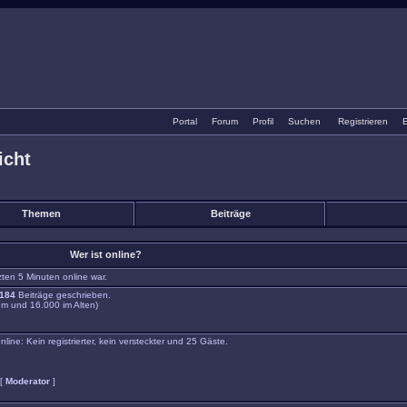
Portal
•
Forum
•
Profil
•
Suchen
•
Registrieren
•
E
icht
Themen
Beiträge
Wer ist online?
zten 5 Minuten online war.
184
Beiträge geschrieben.
m und 16.000 im Alten)
ne: Kein registrierter, kein versteckter und 25 Gäste.
 [
Moderator
]