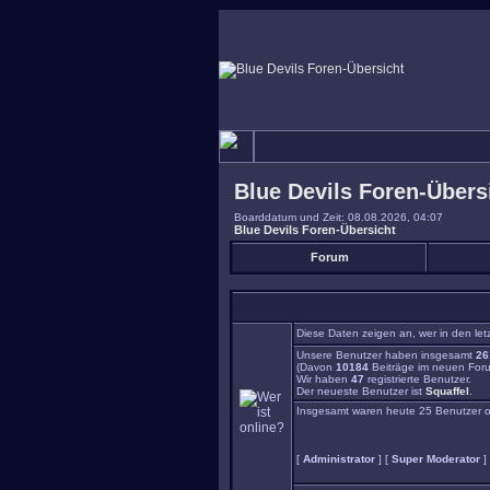
Blue Devils Foren-Übers
Boarddatum und Zeit: 08.08.2026, 04:07
Blue Devils Foren-Übersicht
Forum
Diese Daten zeigen an, wer in den let
Unsere Benutzer haben insgesamt
26
(Davon
10184
Beiträge im neuen Foru
Wir haben
47
registrierte Benutzer.
Der neueste Benutzer ist
Squaffel
.
Insgesamt waren heute 25 Benutzer onli
[
Administrator
] [
Super Moderator
]