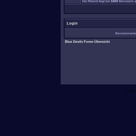
Der Rekord liegt bei
1665
Benutzern a
Login
Benutzernam
Blue Devils Foren-Übersicht
[ Page