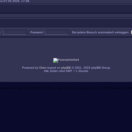
m 07.05.2026, 17:38.
e:
Passwort:
Bei jedem Besuch automatisch einloggen
Powered by
Orion
based on
phpBB
© 2001, 2002 phpBB Group
Alle Zeiten sind GMT + 1 Stunde
 generation time: 0.1956s (PHP: 16% - SQL: 84%) | SQL queries: 30 | GZIP enabled | Deb