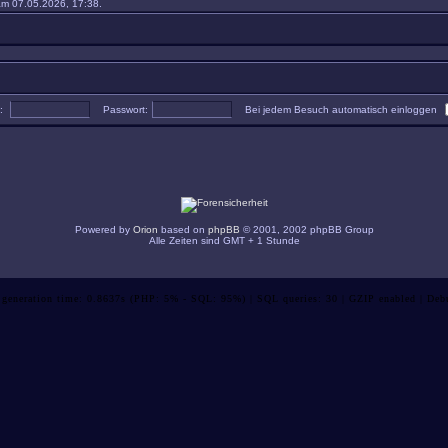
m 07.05.2026, 17:38.
e:
Passwort:
Bei jedem Besuch automatisch einloggen
Powered by
Orion
based on
phpBB
© 2001, 2002 phpBB Group
Alle Zeiten sind GMT + 1 Stunde
 generation time: 0.8637s (PHP: 5% - SQL: 95%) | SQL queries: 30 | GZIP enabled | Deb