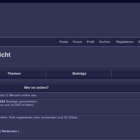
Portal
•
Forum
•
Profil
•
Suchen
•
Registrieren
•
E
icht
Themen
Beiträge
Wer ist online?
zten 5 Minuten online war.
184
Beiträge geschrieben.
m und 16.000 im Alten)
ne: Kein registrierter, kein versteckter und 52 Gäste.
 [
Moderator
]