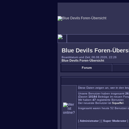
Blue Devils Foren-Übers
Boarddatum und Zeit: 06.08.2026, 22:26
Blue Devils Foren-Übersicht
Forum
Diese Daten zeigen an, wer in den let
Unsere Benutzer haben insgesamt
26
(Davon
10184
Beiträge im neuen Foru
Wir haben
47
registrierte Benutzer.
Der neueste Benutzer ist
Squaffel
.
Insgesamt waren heute 52 Benutzer onli
[
Administrator
] [
Super Moderator
]