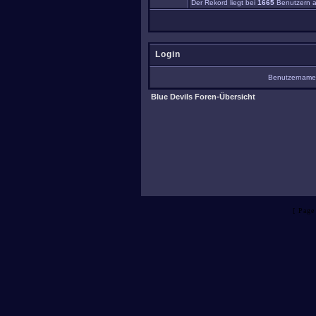
Der Rekord liegt bei
1665
Benutzern a
Login
Benutzernam
Blue Devils Foren-Übersicht
[ Page