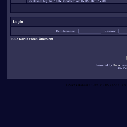
Der Rekord liegt bei
1665
Benutzern am 07.05.2026, 17:38.
Login
Benutzername:
Passwort:
Blue Devils Foren-Übersicht
Powered by
Orion
base
Alle Z
[ Page generation time: 0.7497s (PHP: 3% 