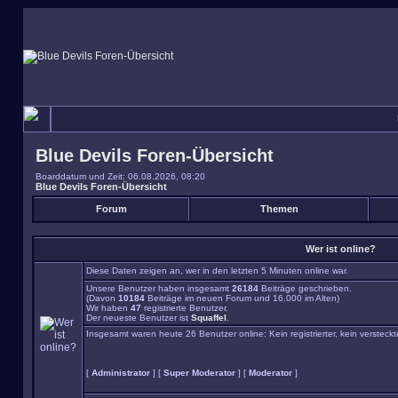
Blue Devils Foren-Übersicht
Boarddatum und Zeit: 06.08.2026, 08:20
Blue Devils Foren-Übersicht
Forum
Themen
Wer ist online?
Diese Daten zeigen an, wer in den letzten 5 Minuten online war.
Unsere Benutzer haben insgesamt
26184
Beiträge geschrieben.
(Davon
10184
Beiträge im neuen Forum und 16.000 im Alten)
Wir haben
47
registrierte Benutzer.
Der neueste Benutzer ist
Squaffel
.
Insgesamt waren heute 26 Benutzer online: Kein registrierter, kein versteck
[
Administrator
] [
Super Moderator
] [
Moderator
]