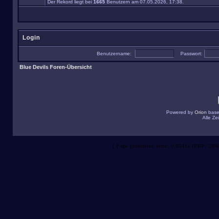
Der Rekord liegt bei
1665
Benutzern am 07.05.2026, 17:38.
Login
Benutzername:
Passwort:
Blue Devils Foren-Übersicht
Powered by
Orion
base
Alle Z
[ Page generation time: 0.0541s (PHP: 28%