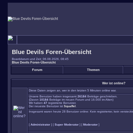
Blue Devils Foren-Übersicht
Boarddatum und Zeit: 06.08.2026, 08:45
Blue Devils Foren-Übersicht
Forum
Themen
Wer ist online?
Diese Daten zeigen an, wer in den letzten 5 Minuten online war.
Unsere Benutzer haben insgesamt
26184
Beiträge geschrieben.
(Davon
10184
Beiträge im neuen Forum und 16.000 im Alten)
Wir haben
47
registrierte Benutzer.
Der neueste Benutzer ist
Squaffel
.
Insgesamt waren heute 28 Benutzer online: Kein registrierter, kein versteck
[
Administrator
] [
Super Moderator
] [
Moderator
]