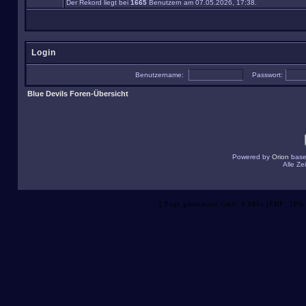
Der Rekord liegt bei
1665
Benutzern am 07.05.2026, 17:38.
Login
Benutzername:
Passwort:
Blue Devils Foren-Übersicht
Powered by
Orion
base
Alle Z
[ Page generation time: 0.085s (PHP: 18% 