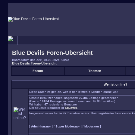
Blue Devils Foren-Übersicht
Boarddatum und Zeit: 10.08.2026, 08:46
Blue Devils Foren-Übersicht
Forum
Themen
Wer ist online?
Diese Daten zeigen an, wer in den letzten 5 Minuten online war.
Unsere Benutzer haben insgesamt
26184
Beiträge geschrieben.
(Davon
10184
Beiträge im neuen Forum und 16.000 im Alten)
Wir haben
47
registrierte Benutzer.
Der neueste Benutzer ist
Squaffel
.
Insgesamt waren heute 47 Benutzer online: Kein registrierter, kein versteck
[
Administrator
] [
Super Moderator
] [
Moderator
]