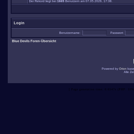
Der Rekord liegt bei
1665
Benutzern am 07.05.2026, 17:38.
Login
Benutzername:
Passwort:
Blue Devils Foren-Übersicht
Powered by
Orion
base
Alle Z
[ Page generation time: 0.6547s (PHP: 10%