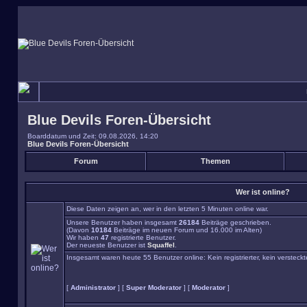
Blue Devils Foren-Übersicht
Boarddatum und Zeit: 09.08.2026, 14:20
Blue Devils Foren-Übersicht
Forum
Themen
Wer ist online?
Diese Daten zeigen an, wer in den letzten 5 Minuten online war.
Unsere Benutzer haben insgesamt
26184
Beiträge geschrieben.
(Davon
10184
Beiträge im neuen Forum und 16.000 im Alten)
Wir haben
47
registrierte Benutzer.
Der neueste Benutzer ist
Squaffel
.
Insgesamt waren heute 55 Benutzer online: Kein registrierter, kein versteck
[
Administrator
] [
Super Moderator
] [
Moderator
]