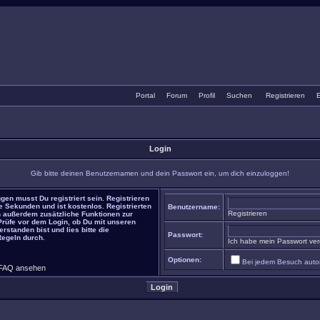
Portal
•
Forum
•
Profil
•
Suchen
•
Registrieren
•
E
Login
Gib bitte deinen Benutzernamen und dein Passwort ein, um dich einzuloggen!
gen musst Du registriert sein. Registrieren
e Sekunden und ist kostenlos. Registrierten
Benutzername:
Registrieren
 außerdem zusätzliche Funktionen zur
 Prüfe vor dem Login, ob Du mit unseren
rstanden bist und lies bitte die
Passwort:
Regeln durch.
Ich habe mein Passwort ve
Optionen:
Bei jedem Besuch auto
FAQ ansehen