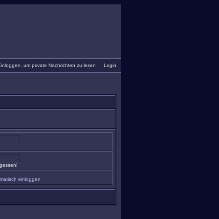
inloggen, um private Nachrichten zu lesen
•
Login
rgessen!
matisch einloggen