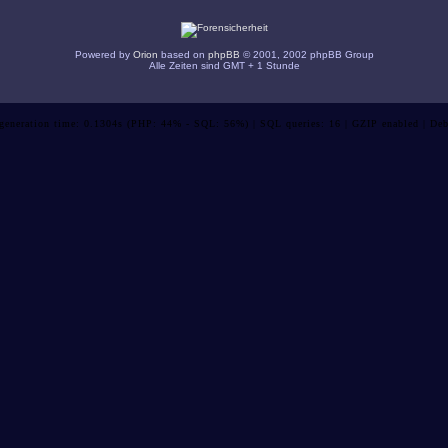
Powered by
Orion
based on
phpBB
© 2001, 2002 phpBB Group
Alle Zeiten sind GMT + 1 Stunde
 generation time: 0.1304s (PHP: 44% - SQL: 56%) | SQL queries: 16 | GZIP enabled | Deb