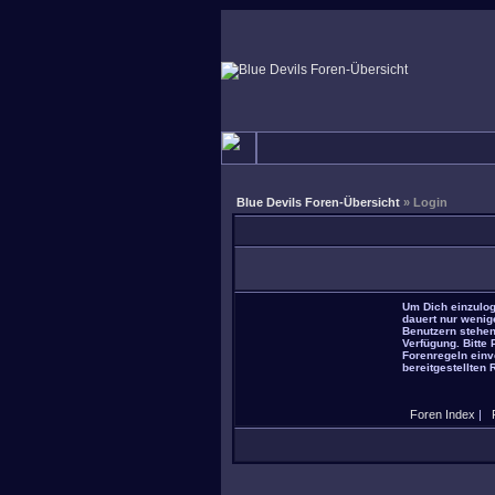
Blue Devils Foren-Übersicht
» Login
Um Dich einzulog
dauert nur wenig
Benutzern stehen
Verfügung. Bitte
Forenregeln einve
bereitgestellten 
Foren Index
|