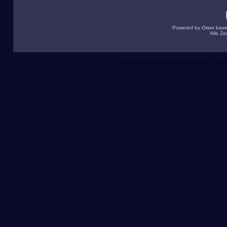
Powered by
Orion
base
Alle Z
[ Page generation time: 0.1533s (PHP: 25%