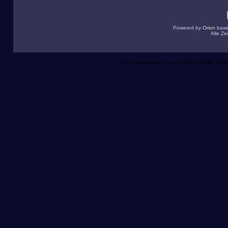
Powered by
Orion
base
Alle Z
[ Page generation time: 0.0902s (PHP: 65%