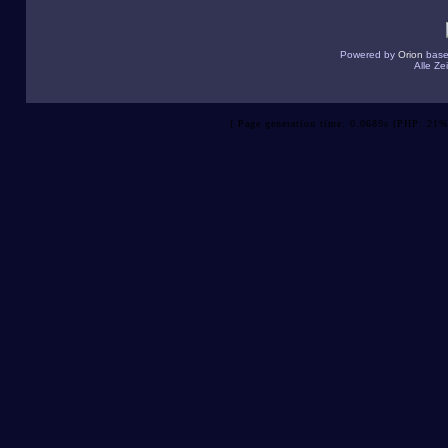
Powered by
Orion
base
Alle Z
[ Page generation time: 0.0689s (PHP: 21%