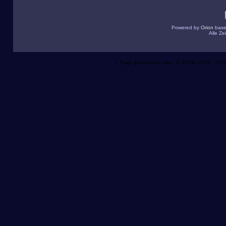
Powered by
Orion
base
Alle Z
[ Page generation time: 0.2018s (PHP: 25%