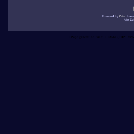
Powered by
Orion
base
Alle Z
[ Page generation time: 0.0356s (PHP: 49%