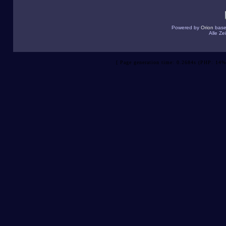
Powered by
Orion
base
Alle Z
[ Page generation time: 0.2684s (PHP: 14%