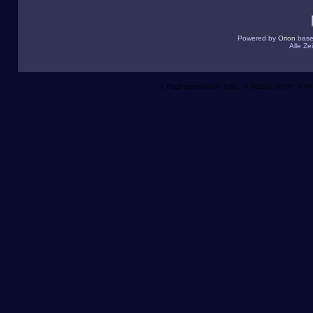
Powered by
Orion
base
Alle Z
[ Page generation time: 0.0223s (PHP: 67%