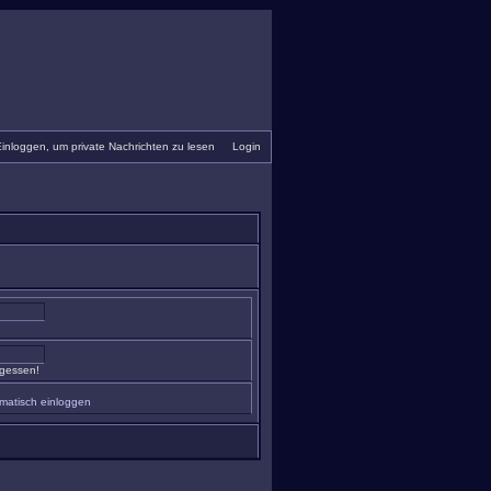
inloggen, um private Nachrichten zu lesen
•
Login
rgessen!
matisch einloggen