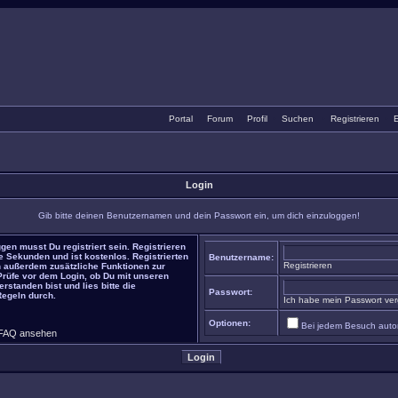
Portal
•
Forum
•
Profil
•
Suchen
•
Registrieren
•
E
Login
Gib bitte deinen Benutzernamen und dein Passwort ein, um dich einzuloggen!
gen musst Du registriert sein. Registrieren
e Sekunden und ist kostenlos. Registrierten
Benutzername:
Registrieren
 außerdem zusätzliche Funktionen zur
 Prüfe vor dem Login, ob Du mit unseren
rstanden bist und lies bitte die
Passwort:
Regeln durch.
Ich habe mein Passwort ve
Optionen:
Bei jedem Besuch auto
FAQ ansehen