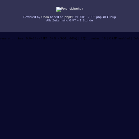
Powered by
Orion
based on
phpBB
© 2001, 2002 phpBB Group
Alle Zeiten sind GMT + 1 Stunde
 generation time: 0.0423s (PHP: 34% - SQL: 66%) | SQL queries: 16 | GZIP enabled | Deb