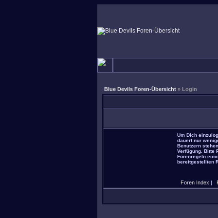
Blue Devils Foren-Übersicht
» Login
Um Dich einzulog
dauert nur wenig
Benutzern stehen
Verfügung. Bitte
Forenregeln einve
bereitgestellten 
Foren Index
|