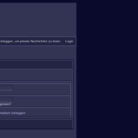
inloggen, um private Nachrichten zu lesen
•
Login
rgessen!
matisch einloggen