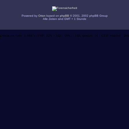
Powered by
Orion
based on
phpBB
© 2001, 2002 phpBB Group
Alle Zeiten sind GMT + 1 Stunde
 generation time: 0.0887s (PHP: 32% - SQL: 68%) | SQL queries: 16 | GZIP enabled | Deb