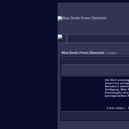
Blue Devils Foren-Übersicht
» Login
Um Dich einzulog
dauert nur wenig
Benutzern stehen
Verfügung. Bitte
Forenregeln einve
bereitgestellten 
Foren Index
|