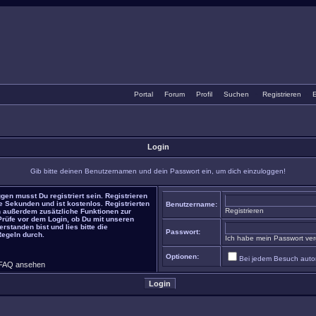
Portal
•
Forum
•
Profil
•
Suchen
•
Registrieren
•
E
Login
Gib bitte deinen Benutzernamen und dein Passwort ein, um dich einzuloggen!
gen musst Du registriert sein. Registrieren
e Sekunden und ist kostenlos. Registrierten
Benutzername:
Registrieren
 außerdem zusätzliche Funktionen zur
 Prüfe vor dem Login, ob Du mit unseren
rstanden bist und lies bitte die
Passwort:
Regeln durch.
Ich habe mein Passwort ve
Optionen:
Bei jedem Besuch auto
FAQ ansehen