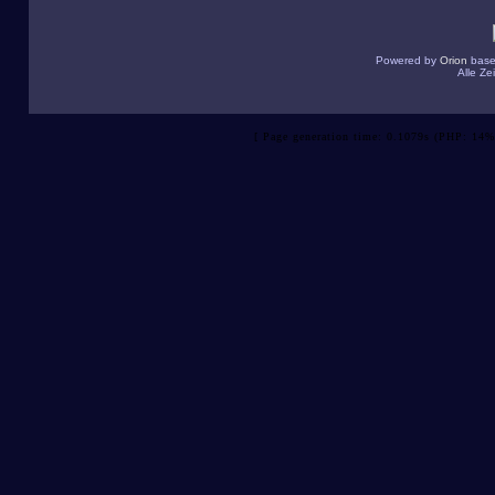
Powered by
Orion
base
Alle Z
[ Page generation time: 0.1079s (PHP: 14%