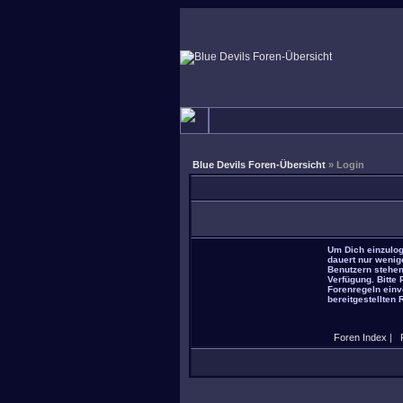
Blue Devils Foren-Übersicht
» Login
Um Dich einzulog
dauert nur wenig
Benutzern stehen
Verfügung. Bitte
Forenregeln einve
bereitgestellten 
Foren Index
|