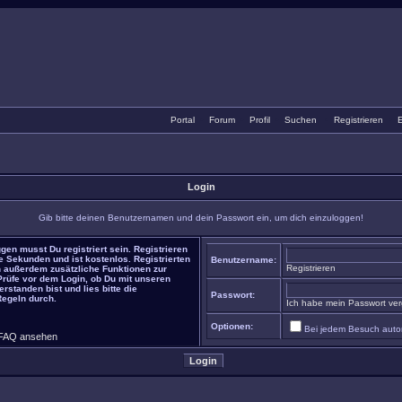
Portal
•
Forum
•
Profil
•
Suchen
•
Registrieren
•
E
Login
Gib bitte deinen Benutzernamen und dein Passwort ein, um dich einzuloggen!
gen musst Du registriert sein. Registrieren
e Sekunden und ist kostenlos. Registrierten
Benutzername:
Registrieren
 außerdem zusätzliche Funktionen zur
 Prüfe vor dem Login, ob Du mit unseren
rstanden bist und lies bitte die
Passwort:
Regeln durch.
Ich habe mein Passwort ve
Optionen:
Bei jedem Besuch auto
FAQ ansehen