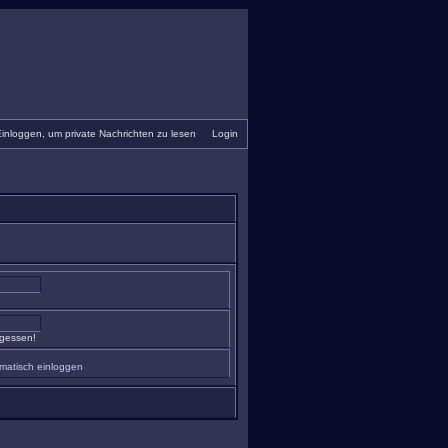
inloggen, um private Nachrichten zu lesen
•
Login
rgessen!
matisch einloggen