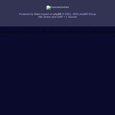
Powered by
Orion
based on
phpBB
© 2001, 2002 phpBB Group
Alle Zeiten sind GMT + 1 Stunde
 generation time: 0.1643s (PHP: 86% - SQL: 14%) | SQL queries: 16 | GZIP enabled | Deb