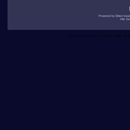
Powered by
Orion
base
Alle Z
[ Page generation time: 0.0654s (PHP: 43%