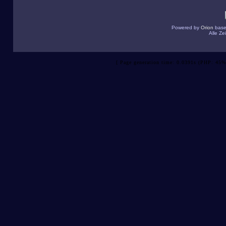
Powered by
Orion
base
Alle Z
[ Page generation time: 0.0391s (PHP: 45%