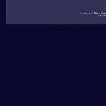
Powered by
Orion
base
Alle Z
[ Page generation time: 0.0185s (PHP: 83%