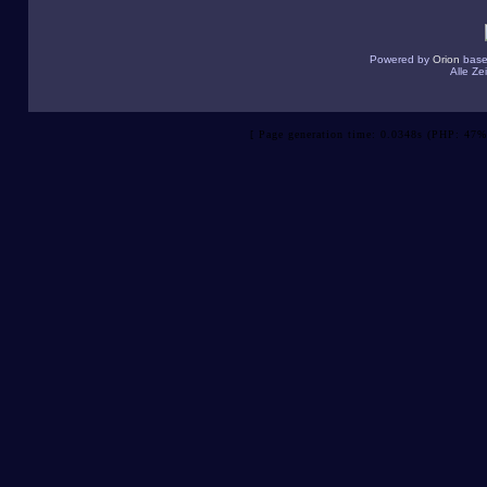
Powered by
Orion
base
Alle Z
[ Page generation time: 0.0348s (PHP: 47%