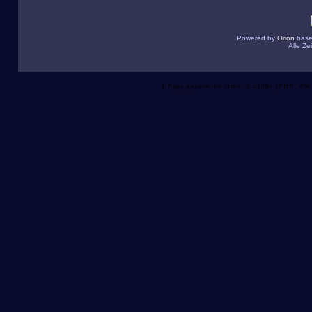
Powered by
Orion
base
Alle Z
[ Page generation time: 0.5138s (PHP: 4% 