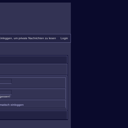
inloggen, um private Nachrichten zu lesen
•
Login
rgessen!
matisch einloggen