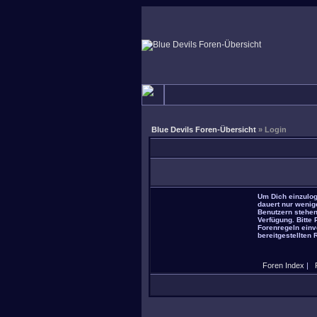
Blue Devils Foren-Übersicht
» Login
Um Dich einzulog
dauert nur wenig
Benutzern stehen
Verfügung. Bitte
Forenregeln einve
bereitgestellten 
Foren Index
|