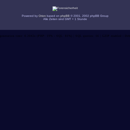
Powered by
Orion
based on
phpBB
© 2001, 2002 phpBB Group
Alle Zeiten sind GMT + 1 Stunde
 generation time: 0.2042s (PHP: 19% - SQL: 81%) | SQL queries: 16 | GZIP enabled | Deb