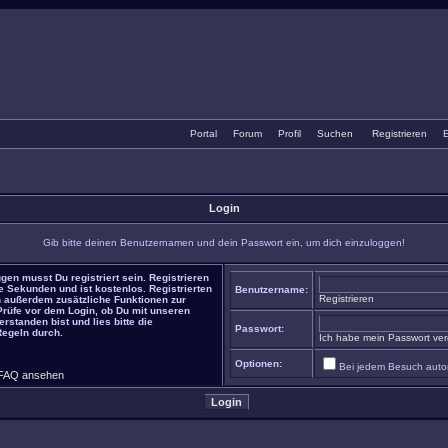
Portal
•
Forum
•
Profil
•
Suchen
•
Registrieren
•
E
Login
Gib bitte deinen Benutzernamen und dein Passwort ein, um dich einzuloggen!
gen musst Du registriert sein. Registrieren
e Sekunden und ist kostenlos. Registrierten
Benutzername:
Registrieren
 außerdem zusätzliche Funktionen zur
 Prüfe vor dem Login, ob Du mit unseren
rstanden bist und lies bitte die
Passwort:
Regeln durch.
Ich habe mein Passwort ve
Optionen:
Bei jedem Besuch auto
FAQ ansehen