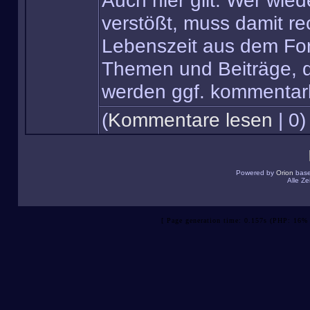
Auch hier gilt: Wer wie
verstößt, muss damit re
Lebenszeit aus dem Fo
Themen und Beiträge, d
werden ggf. kommentarl
(
Kommentare lesen
| 0)
Powered by
Orion
bas
Alle Z
[ Page generation time: 0.157s (PHP: 16% 