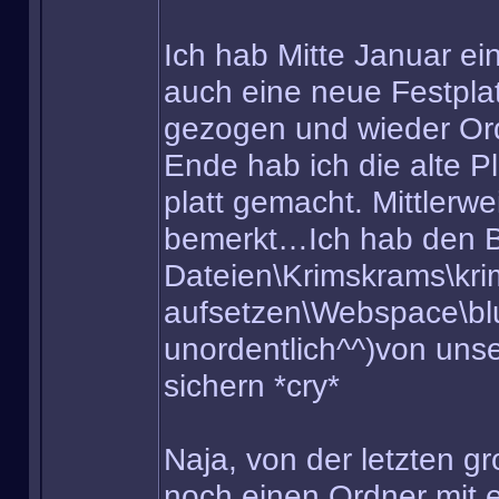
Ich hab Mitte Januar e
auch eine neue Festplatt
gezogen und wieder Ord
Ende hab ich die alte P
platt gemacht. Mittlerw
bemerkt…Ich hab den B
Dateien\Krimskrams\kr
aufsetzen\Webspace\bl
unordentlich^^)von uns
sichern *cry*
Naja, von der letzten 
noch einen Ordner mit 