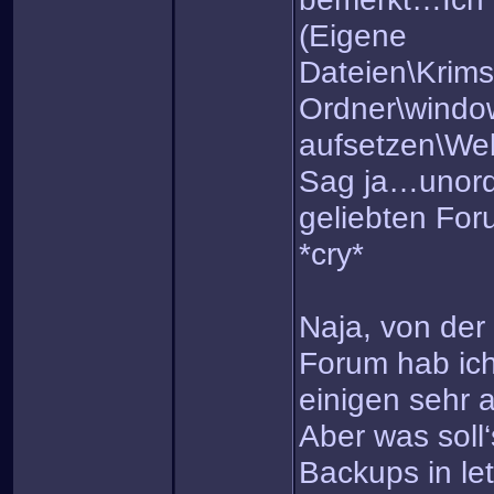
(Eigene
Dateien\Krim
Ordner\windo
aufsetzen\Web
Sag ja…unord
geliebten For
*cry*
Naja, von der
Forum hab ich
einigen sehr 
Aber was soll
Backups in let