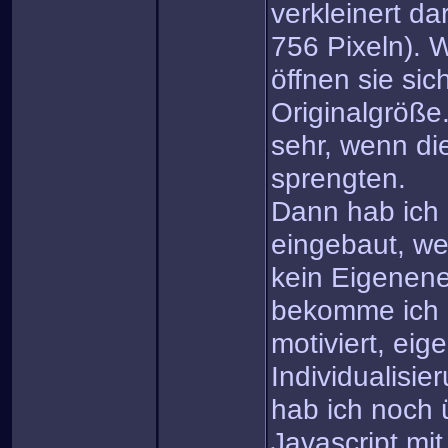
verkleinert da
756 Pixeln). W
öffnen sie sic
Originalgröße.
sehr, wenn di
sprengten.
Dann hab ich 
eingebaut, we
kein Eigenene
bekomme ich 
motiviert, eig
Individualisi
hab ich noch
Javascript mi