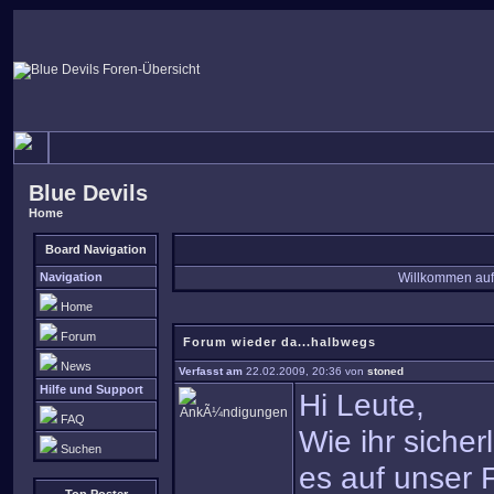
Blue Devils
Home
Board Navigation
Navigation
Willkommen auf
Home
Forum
Forum wieder da...halbwegs
News
Verfasst am
22.02.2009, 20:36 von
stoned
Hilfe und Support
Hi Leute,
FAQ
Wie ihr siche
Suchen
es auf unser F