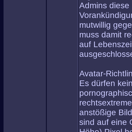
Admins diese 
Vorankündigun
mutwillig gege
muss damit re
auf Lebensze
ausgeschloss
Avatar-Richtli
Es dürfen kein
pornographisc
rechtsextreme
anstößige Bil
sind auf eine
Höhe) Pixel b