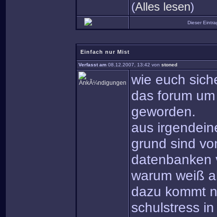
(
Alles lesen
)
Dieser Eintr
Einfach nur Mist
Verfasst am
08.12.2007, 13:42 von
stoned
wie euch siche
das forum um 
geworden.
aus irgendein
grund sind vo
datenbanken 
warum weiß al
dazu kommt n
schulstress in