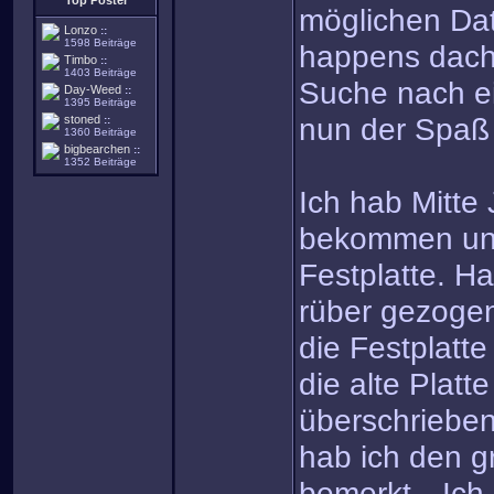
Top Poster
möglichen Dat
Lonzo
::
1598 Beiträge
happens dacht
Timbo
::
1403 Beiträge
Suche nach e
Day-Weed
::
1395 Beiträge
nun der Spaß
stoned
::
1360 Beiträge
bigbearchen
::
1352 Beiträge
Ich hab Mitte
bekommen und
Festplatte. Ha
rüber gezoge
die Festplatt
die alte Platt
überschrieben)
hab ich den g
bemerkt…Ich 