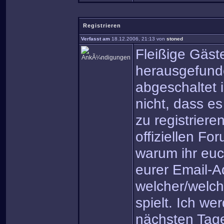
Registrieren
Verfasst am
18.12.2006, 21:13 von
stoned
Fleißige Gäs
herausgefunde
abgeschaltet 
nicht, dass es
zu registriere
offiziellen F
warum ihr euch
eurer Email-Ad
welcher/welch
spielt. Ich w
nächsten Tage