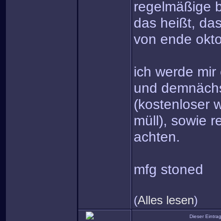
regelmäßige b
das heißt, da
von ende okto
ich werde mir 
und demnächs
(kostenloser 
müll), sowie 
achten.
mfg stoned
(
Alles lesen
)
Dieser Eintr