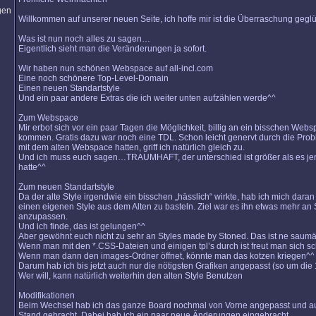
Willkommen auf unserer neuen Seite, ich hoffe mir ist die Überraschung gegl
Was ist nun noch alles zu sagen…
Eigentlich sieht man die Veränderungen ja sofort.
Wir haben nun schönen Webspace auf all-incl.com
Eine noch schönere Top-Level-Domain
Einen neuen Standartstyle
Und ein paar andere Extras die ich weiter unten aufzählen werde^^
Zum Webspace
Mir erbot sich vor ein paar Tagen die Möglichkeit, billig an ein bisschen Web
kommen. Gratis dazu war noch eine TDL. Schon leicht genervt durch die Prob
mit dem alten Webspace hatten, griff ich natürlich gleich zu.
Und ich muss euch sagen…TRAUMHAFT, der unterschied ist größer als es je
hatte^^
Zum neuen Standartstyle
Da der alte Style irgendwie ein bisschen „hässlich“ wirkte, hab ich mich dara
einen eigenen Style aus dem Alten zu basteln. Ziel war es ihn etwas mehr an
anzupassen.
Und ich finde, das ist gelungen^^
Aber gewöhnt euch nicht zu sehr an Styles made by Stoned. Das ist ne saumä
Wenn man mit den *.CSS-Dateien und einigen tpl’s durch ist freut man sich s
Wenn man dann den images-Ordner öffnet, könnte man das kotzen kriegen^^
Darum hab ich bis jetzt auch nur die nötigsten Grafiken angepasst (so um die
Wer will, kann natürlich weiterhin den alten Style Benutzen
Modifikationen
Beim Wechsel hab ich das ganze Board nochmal von Vorne angepasst und a
Stand gebracht. Dabei hab ich ein paar neue Änderungen eingebracht.