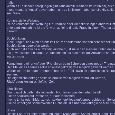
halten.
Wenn es Kritik oder Anregungen gibt, raus damit! Niemand ist unfehlbar, auch 
muss niemand "Angst" davor haben, uns zu kritisieren - aber konstruktiv sollte 
sein Wink.
Kommerzielle Werbung:
Reine kommerzielle Werbung für Produkte oder Dienstleistungen anderer Un
untersagt. Ausnahme ist die Antwort auf eine direkte Frage in einem Thema od
danach.
Suchfunktion:
Viele Fragen sind auch bereits im Forum erläutert und können sehr schnell üb
Suchfunktion abgerufen werden.
Auch wenn die Suche aufwendig erscheint, ist sie in den meisten Fällen der s
die gewünschten Lösungen zu bekommen, da man nicht auf Antworten ander
warten muss.
Formulierung einer Anfrage / Richtlinien beim Schreiben eines neuen Themas
Der Titel eines Themas sollte so aussagekräftig wie möglich gewählt werden.
Wörter wie "Hilfe" oder "dringend" haben im Titel sowie im eigentlichen Beitra
suchen.
Die eigentliche Anfrage sollte so präzise wie möglich formuliert werden,
Rückfragen kosten schließlich Zeit.
Inhaltliches:
Grundsätzlich gelten die folgenden Richtlinien was den Inhalt betrifft:
- keine Attacken auf Personen, nur auf Tatsachen
- keine Links oder Bilder zu rechtsextremen/illegalen/pornographischen Seite
- keine unnötigen Schimpfwörter, Flüche etc. die über das erträgliche Maß hi
Spam:
Dieses Forum ist keine Spam-Müllhalde (Ausnahme: SpamCorner). Somit ist e