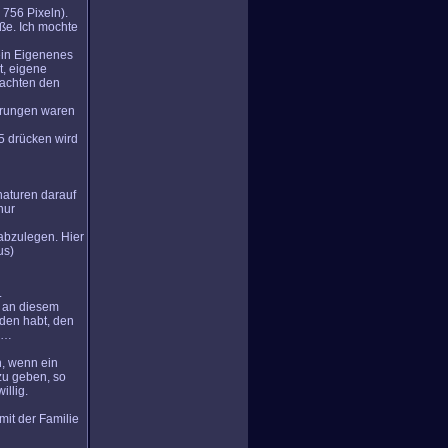
 756 Pixeln).
öße. Ich mochte
ein Eigenenes
t, eigene
nachten den
erungen waren
F5 drücken wird
naturen darauf
nur
abzulegen. Hier
us)
.
r an diesem
nden habt, den
tc…
n, wenn ein
 zu geben, so
illig.
mit der Familie