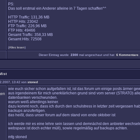
PS:
Das soll erstmal ein Anderer alleine in 7 Tagen schaffen^^
HTTP Traffic: 131,36 MB
HTTP Hits: 23042
FTP Traffic: 226,96 MB
FTP Hits: 49466
Gesamt Traffic: 358,33 MB
Gesamt Hits: 72508
(
Alles lesen
)
Dieser Eintrag wurde
2300
mal angeschaut und hat
6 Kommentare
.
Mist
2.2007, 13:42 von
stoned
wie euch sicher schon aufgefallen ist, ist das forum um einige posts ärmer ge
aus irgendeinem für mich unerklärlichen grund sind vom server (STRATO) alle
datenbanken verschwunden.
warum weiß allerdings keiner.
dazu kommt noch, dass ich durch den schulstress in letzter zeit vergessen h
backups anzufertigen.
das heißt, dass unser forum auf dem stand von ende oktober ist
ich werde mir es eine lehre sein lassen und demnächst den anbieter wechsel
webspace ist doch echter müll), sowie regelmäßig auf backups achten.
mfg stoned