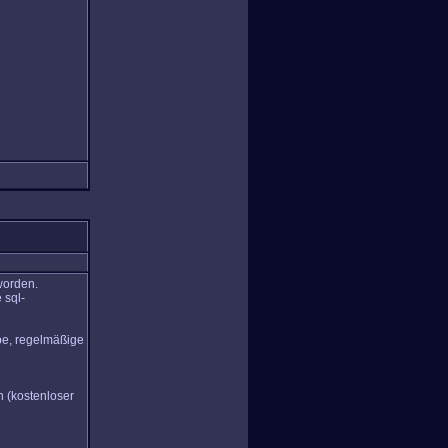
worden.
 sql-
abe, regelmäßige
n (kostenloser