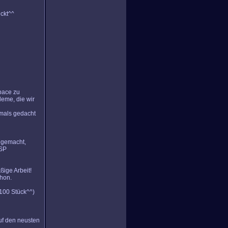
ückt^^
space zu
leme, die wir
mals gedacht
n gemacht,
 SP
ßige Arbeit!
chon.
 100 Stück^^)
uf den neusten