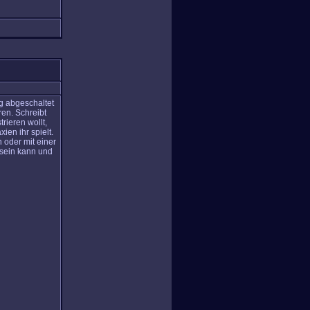
.
g abgeschaltet
ren. Schreibt
rieren wollt,
ien ihr spielt.
 oder mit einer
 sein kann und