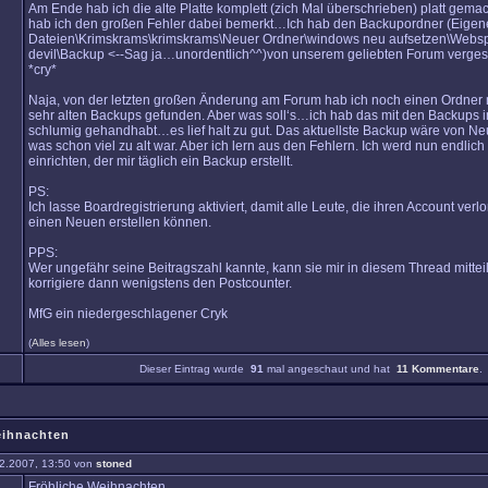
Am Ende hab ich die alte Platte komplett (zich Mal überschrieben) platt gemach
hab ich den großen Fehler dabei bemerkt…Ich hab den Backupordner (Eigen
Dateien\Krimskrams\krimskrams\Neuer Ordner\windows neu aufsetzen\Websp
devil\Backup <--Sag ja…unordentlich^^)von unserem geliebten Forum verges
*cry*
Naja, von der letzten großen Änderung am Forum hab ich noch einen Ordner 
sehr alten Backups gefunden. Aber was soll‘s…ich hab das mit den Backups in 
schlumig gehandhabt…es lief halt zu gut. Das aktuellste Backup wäre von N
was schon viel zu alt war. Aber ich lern aus den Fehlern. Ich werd nun endlic
einrichten, der mir täglich ein Backup erstellt.
PS:
Ich lasse Boardregistrierung aktiviert, damit alle Leute, die ihren Account verl
einen Neuen erstellen können.
PPS:
Wer ungefähr seine Beitragszahl kannte, kann sie mir in diesem Thread mitteil
korrigiere dann wenigstens den Postcounter.
MfG ein niedergeschlagener Cryk
(
Alles lesen
)
Dieser Eintrag wurde
91
mal angeschaut und hat
11 Kommentare
.
eihnachten
2.2007, 13:50 von
stoned
Fröhliche Weihnachten