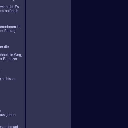
wir nicht. Es
es natürlich
ternehmen ist
er Beitrag
er die
chnellste Weg,
er Benutzer
:
g nichts zu
n
naus gehen
s untersagt,