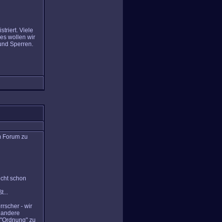
riert. Viele
ies wollen wir
 und Sperren.
m Forum zu
icht schon
...
rscher - wir
 andere
, "Ordnung" zu