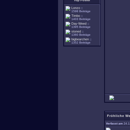
Top Poster
Lonzo
::
1598 Beiträge
Timbo
::
1403 Beiträge
Day-Weed
::
1395 Beiträge
stoned
::
1360 Beiträge
bigbearchen
::
1352 Beiträge
Fröhliche W
Verfasst am
24.1