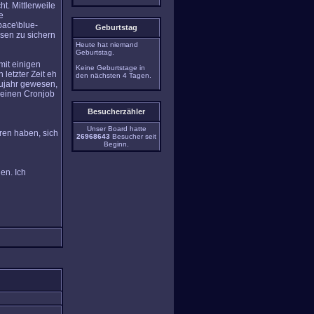
t. Mittlerweile
e
ace\blue-
Geburtstag
sen zu sichern
Heute hat niemand
Geburtstag.
mit einigen
Keine Geburtstage in
letzter Zeit eh
den nächsten 4 Tagen.
eujahr gewesen,
h einen Cronjob
Besucherzähler
Unser Board hatte
oren haben, sich
26968643
Besucher seit
Beginn.
en. Ich