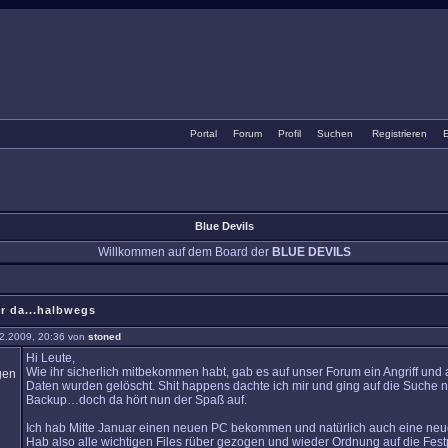
Portal
•
Forum
•
Profil
•
Suchen
•
Registrieren
•
E
Blue Devils
Willkommen auf dem Board der
BLUE DEVILS
r da...halbwegs
2.2009, 20:36 von
stoned
Hi Leute,
Wie ihr sicherlich mitbekommen habt, gab es auf unser Forum ein Angriff und 
Daten wurden gelöscht. Shit happens dachte ich mir und ging auf die Suche 
Backup…doch da hört nun der Spaß auf.
Ich hab Mitte Januar einen neuen PC bekommen und natürlich auch eine neue
Hab also alle wichtigen Files rüber gezogen und wieder Ordnung auf die Festp