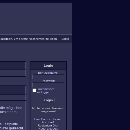
inloggen, um private Nachrichten zu lesen
•
Login
Login
Benutzername:
Passwort:
Automatisch
einloggen
alle möglichen
Ich habe mein Passwort
vergessen!
nach einem
Hast Du noch keinen
Account?
 Festplatte.
Registriere
Dich
latte gebracht.
KOSTENLOS!