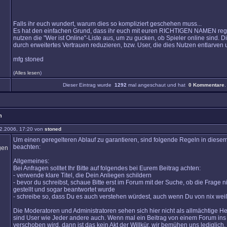
Falls ihr euch wundert, warum dies so kompliziert geschehen muss...
Es hat den einfachen Grund, dass ihr euch mit euren RICHTIGEN NAMEN regist
nutzen die "Wer ist Online"-Liste aus, um zu gucken, ob Spieler online sind. D
durch erweitertes Vertrauen reduzieren, bzw. User, die dies Nutzen entlarven
mfg stoned
(
Alles lesen
)
Dieser Eintrag wurde
1292
mal angeschaut und hat
0 Kommentare
.
n
2.2006, 17:20 von
stoned
Um einen geregelteren Ablauf zu garantieren, sind folgende Regeln in diese
beachten:
Allgemeines:
Bei Anfragen solltet Ihr Bitte auf folgendes bei Eurem Beitrag achten:
- verwende klare Titel, die Dein Anliegen schildern
- bevor du schreibst, schaue Bitte erst im Forum mit der Suche, ob die Frage n
gestellt und sogar beantwortet wurde
- schreibe so, dass Du es auch verstehen würdest, auch wenn Du von nix weißt
Die Moderatoren und Administratoren sehen sich hier nicht als allmächtige Her
sind User wie Jeder andere auch. Wenn mal ein Beitrag von einem Forum ins
verschoben wird, dann ist das kein Akt der Willkür, wir bemühen uns lediglich