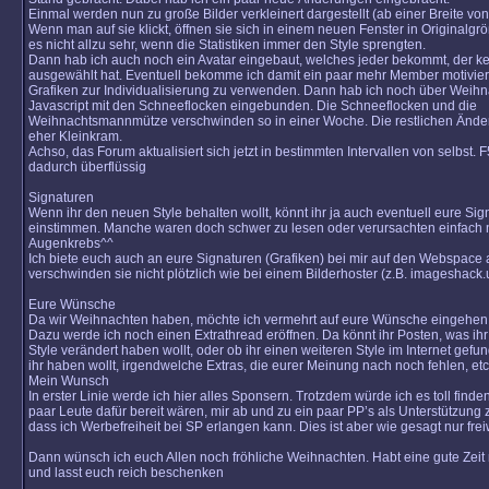
Einmal werden nun zu große Bilder verkleinert dargestellt (ab einer Breite von
Wenn man auf sie klickt, öffnen sie sich in einem neuen Fenster in Originalgr
es nicht allzu sehr, wenn die Statistiken immer den Style sprengten.
Dann hab ich auch noch ein Avatar eingebaut, welches jeder bekommt, der k
ausgewählt hat. Eventuell bekomme ich damit ein paar mehr Member motivier
Grafiken zur Individualisierung zu verwenden. Dann hab ich noch über Weih
Javascript mit den Schneeflocken eingebunden. Die Schneeflocken und die
Weihnachtsmannmütze verschwinden so in einer Woche. Die restlichen Änd
eher Kleinkram.
Achso, das Forum aktualisiert sich jetzt in bestimmten Intervallen von selbst. 
dadurch überflüssig
Signaturen
Wenn ihr den neuen Style behalten wollt, könnt ihr ja auch eventuell eure Sig
einstimmen. Manche waren doch schwer zu lesen oder verursachten einfach 
Augenkrebs^^
Ich biete euch auch an eure Signaturen (Grafiken) bei mir auf den Webspace 
verschwinden sie nicht plötzlich wie bei einem Bilderhoster (z.B. imageshack.
Eure Wünsche
Da wir Weihnachten haben, möchte ich vermehrt auf eure Wünsche eingehen
Dazu werde ich noch einen Extrathread eröffnen. Da könnt ihr Posten, was ih
Style verändert haben wollt, oder ob ihr einen weiteren Style im Internet gefu
ihr haben wollt, irgendwelche Extras, die eurer Meinung nach noch fehlen, e
Mein Wunsch
In erster Linie werde ich hier alles Sponsern. Trotzdem würde ich es toll finde
paar Leute dafür bereit wären, mir ab und zu ein paar PP’s als Unterstützung
dass ich Werbefreiheit bei SP erlangen kann. Dies ist aber wie gesagt nur freiw
Dann wünsch ich euch Allen noch fröhliche Weihnachten. Habt eine gute Zeit 
und lasst euch reich beschenken