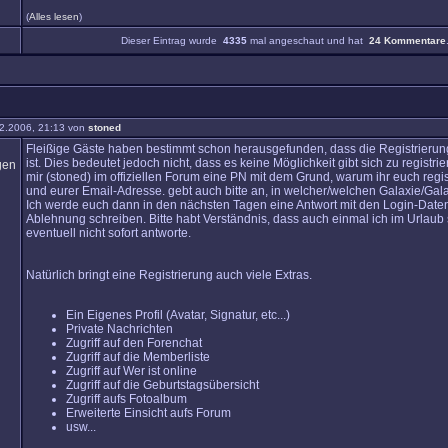
(
Alles lesen
)
Dieser Eintrag wurde
4335
mal angeschaut und hat
24 Kommentare
2.2006, 21:13 von
stoned
Fleißige Gäste haben bestimmt schon herausgefunden, dass die Registrierun
ist. Dies bedeutet jedoch nicht, dass es keine Möglichkeit gibt sich zu registrie
mir (stoned) im offiziellen Forum eine PN mit dem Grund, warum ihr euch regist
und eurer Email-Adresse. gebt auch bitte an, in welcher/welchen Galaxie/Galax
Ich werde euch dann in den nächsten Tagen eine Antwort mit den Login-Daten
Ablehnung schreiben. Bitte habt Verständnis, dass auch einmal ich im Urlaub
eventuell nicht sofort antworte.
Natürlich bringt eine Registrierung auch viele Extras.
Ein Eigenes Profil (Avatar, Signatur, etc...)
Private Nachrichten
Zugriff auf den Forenchat
Zugriff auf die Memberliste
Zugriff auf Wer ist online
Zugriff auf die Geburtstagsübersicht
Zugriff aufs Fotoalbum
Erweiterte Einsicht aufs Forum
usw...