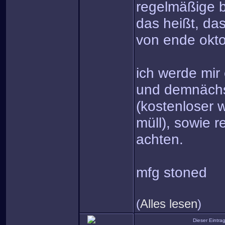
regelmäßige b
das heißt, da
von ende okto
ich werde mir 
und demnächs
(kostenloser 
müll), sowie 
achten.
mfg stoned
(
Alles lesen
)
Dieser Eintr