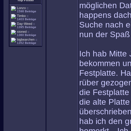
Top Poster
möglichen Dat
Lonzo
::
1598 Beiträge
happens dacht
Timbo
::
1403 Beiträge
Suche nach e
Day-Weed
::
1395 Beiträge
nun der Spaß
stoned
::
1360 Beiträge
bigbearchen
::
1352 Beiträge
Ich hab Mitte
bekommen und
Festplatte. Ha
rüber gezoge
die Festplatt
die alte Platt
überschrieben)
hab ich den g
bemerkt…Ich 