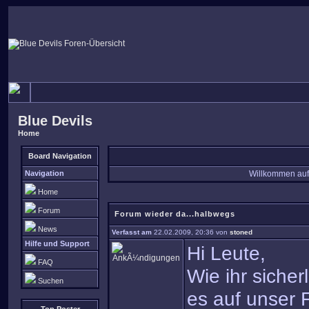
Blue Devils
Home
Board Navigation
Navigation
Willkommen auf
Home
Forum
Forum wieder da...halbwegs
News
Verfasst am
22.02.2009, 20:36 von
stoned
Hilfe und Support
Hi Leute,
FAQ
Wie ihr siche
Suchen
es auf unser F