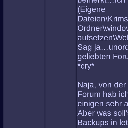
(Eigene
Dateien\Krim
Ordner\windo
aufsetzen\Web
Sag ja…unord
geliebten For
*cry*
Naja, von der
Forum hab ich
einigen sehr 
Aber was soll
Backups in let