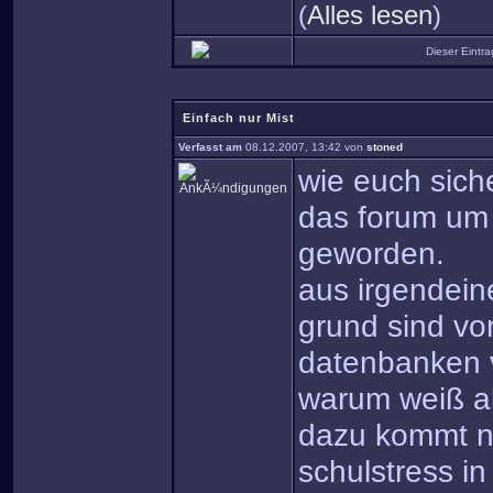
(
Alles lesen
)
Dieser Eintr
Einfach nur Mist
Verfasst am
08.12.2007, 13:42 von
stoned
wie euch siche
das forum um 
geworden.
aus irgendein
grund sind vo
datenbanken 
warum weiß al
dazu kommt n
schulstress in