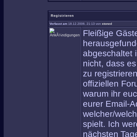
Registrieren
Verfasst am
18.12.2006, 21:13 von
stoned
Fleißige Gäs
herausgefunde
abgeschaltet 
nicht, dass es
zu registriere
offiziellen F
warum ihr euch
eurer Email-Ad
welcher/welch
spielt. Ich w
nächsten Tage