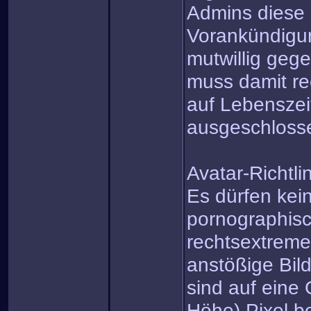
Admins diese 
Vorankündigun
mutwillig gege
muss damit re
auf Lebensze
ausgeschloss
Avatar-Richtli
Es dürfen kein
pornographisc
rechtsextreme
anstößige Bil
sind auf eine
Höhe) Pixel b