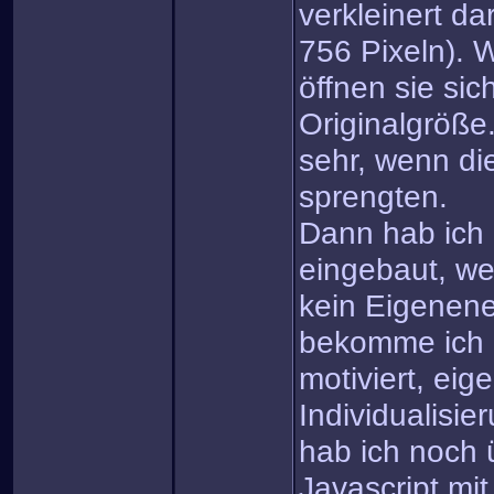
verkleinert da
756 Pixeln). W
öffnen sie sic
Originalgröße.
sehr, wenn di
sprengten.
Dann hab ich 
eingebaut, we
kein Eigenene
bekomme ich 
motiviert, eig
Individualisi
hab ich noch
Javascript mi