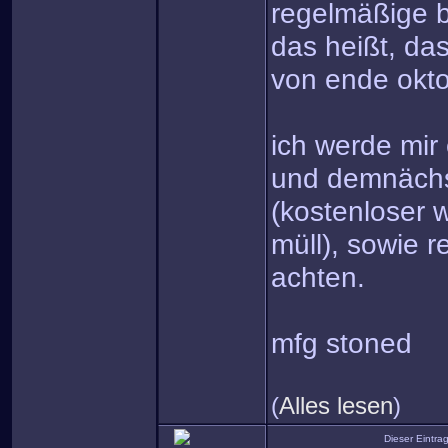
regelmäßige b
das heißt, da
von ende okto
ich werde mir 
und demnächs
(kostenloser 
müll), sowie 
achten.
mfg stoned
(
Alles lesen
)
Dieser Eintr