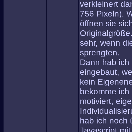
verkleinert da
756 Pixeln). W
öffnen sie sic
Originalgröße.
sehr, wenn di
sprengten.
Dann hab ich 
eingebaut, we
kein Eigenene
bekomme ich 
motiviert, eig
Individualisi
hab ich noch
Javascript mi