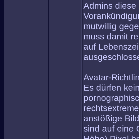
Admins diese 
Vorankündigun
mutwillig gege
muss damit re
auf Lebensze
ausgeschloss
Avatar-Richtli
Es dürfen kein
pornographisc
rechtsextreme
anstößige Bil
sind auf eine
Höhe) Pixel b