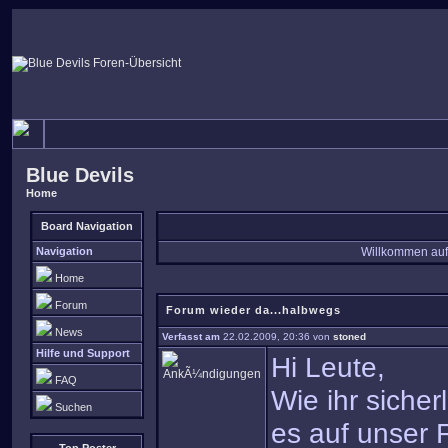
Blue Devils
Home
Board Navigation
Navigation
Willkommen auf
Home
Forum
Forum wieder da...halbwegs
News
Verfasst am
22.02.2009, 20:36 von
stoned
Hilfe und Support
Hi Leute,
FAQ
Wie ihr siche
Suchen
es auf unser F