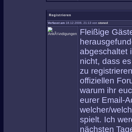
Registrieren
Verfasst am
18.12.2006, 21:13 von
stoned
Fleißige Gäs
herausgefunde
abgeschaltet 
nicht, dass es
zu registriere
offiziellen F
warum ihr euch
eurer Email-Ad
welcher/welch
spielt. Ich w
nächsten Tage