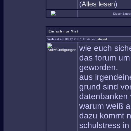
(
Alles lesen
)
Dieser Eintr
Einfach nur Mist
Verfasst am
08.12.2007, 13:42 von
stoned
wie euch siche
das forum um 
geworden.
aus irgendein
grund sind vo
datenbanken 
warum weiß al
dazu kommt n
schulstress in