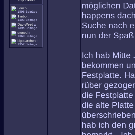
Top Poster
möglichen Dat
Lonzo
::
1598 Beiträge
happens dacht
Timbo
::
1403 Beiträge
Suche nach e
Day-Weed
::
1395 Beiträge
nun der Spaß
stoned
::
1360 Beiträge
bigbearchen
::
1352 Beiträge
Ich hab Mitte
bekommen und
Festplatte. Ha
rüber gezoge
die Festplatt
die alte Platt
überschrieben)
hab ich den g
bemerkt…Ich 