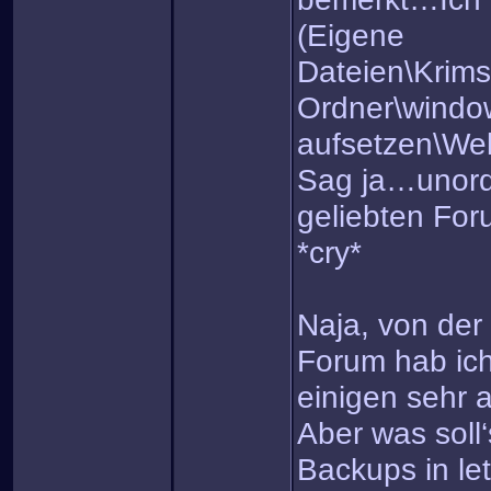
(Eigene
Dateien\Krim
Ordner\windo
aufsetzen\Web
Sag ja…unord
geliebten For
*cry*
Naja, von der
Forum hab ich
einigen sehr 
Aber was soll
Backups in let