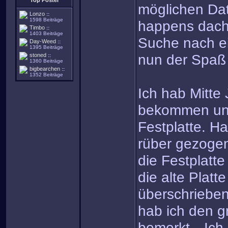
Top Poster
möglichen Dat
Lonzo
::
1598 Beiträge
happens dacht
Timbo
::
1403 Beiträge
Suche nach e
Day-Weed
::
1395 Beiträge
nun der Spaß
stoned
::
1360 Beiträge
bigbearchen
::
1352 Beiträge
Ich hab Mitte
bekommen und
Festplatte. Ha
rüber gezoge
die Festplatt
die alte Platt
überschrieben)
hab ich den g
bemerkt…Ich 