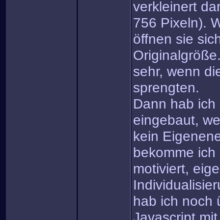
verkleinert da
756 Pixeln). W
öffnen sie sic
Originalgröße.
sehr, wenn di
sprengten.
Dann hab ich 
eingebaut, we
kein Eigenene
bekomme ich 
motiviert, eig
Individualisi
hab ich noch
Javascript mi