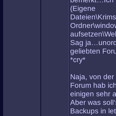
(Eigene
Dateien\Krim
Ordner\windo
aufsetzen\Web
Sag ja…unord
geliebten For
*cry*
Naja, von der
Forum hab ich
einigen sehr 
Aber was soll
Backups in let