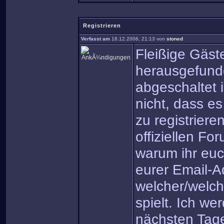
Registrieren
Verfasst am
18.12.2006, 21:13 von
stoned
Fleißige Gäs
herausgefunde
abgeschaltet 
nicht, dass es
zu registriere
offiziellen F
warum ihr euch
eurer Email-Ad
welcher/welch
spielt. Ich w
nächsten Tage