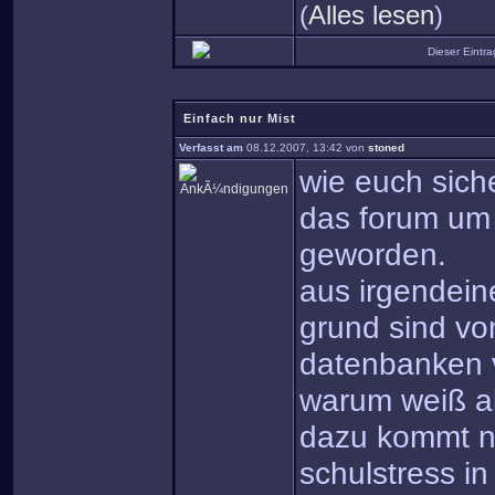
(
Alles lesen
)
Dieser Eintr
Einfach nur Mist
Verfasst am
08.12.2007, 13:42 von
stoned
wie euch siche
das forum um 
geworden.
aus irgendein
grund sind vo
datenbanken 
warum weiß al
dazu kommt n
schulstress in