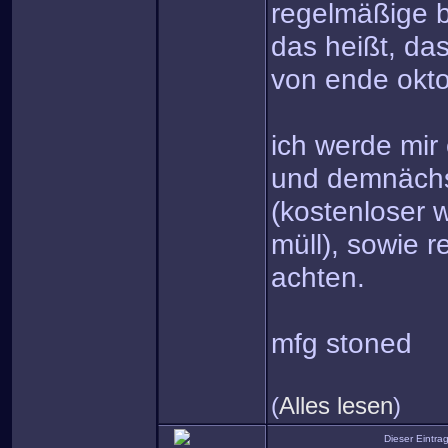
regelmäßige b
das heißt, da
von ende okto
ich werde mir 
und demnächs
(kostenloser 
müll), sowie 
achten.
mfg stoned
(
Alles lesen
)
Dieser Eintr