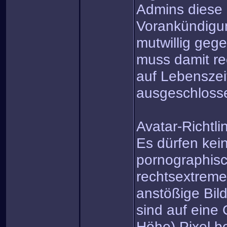
Admins diese 
Vorankündigun
mutwillig gege
muss damit re
auf Lebensze
ausgeschloss
Avatar-Richtli
Es dürfen kein
pornographisc
rechtsextreme
anstößige Bil
sind auf eine
Höhe) Pixel b