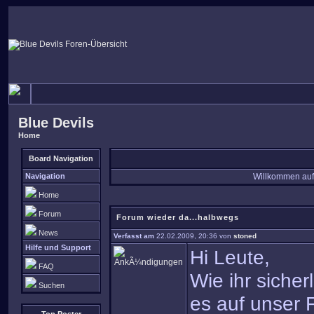
Blue Devils
Home
Board Navigation
Navigation
Willkommen auf
Home
Forum
Forum wieder da...halbwegs
News
Verfasst am
22.02.2009, 20:36 von
stoned
Hilfe und Support
Hi Leute,
FAQ
Wie ihr siche
Suchen
es auf unser F