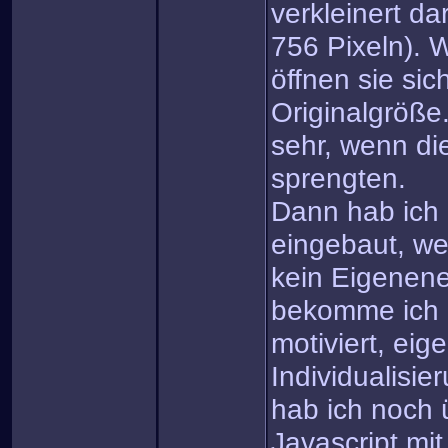
verkleinert da
756 Pixeln). W
öffnen sie sic
Originalgröße.
sehr, wenn di
sprengten.
Dann hab ich 
eingebaut, we
kein Eigenene
bekomme ich 
motiviert, eig
Individualisi
hab ich noch
Javascript mi