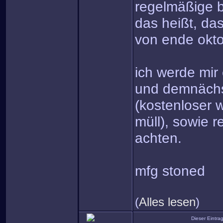
regelmäßige b
das heißt, da
von ende okto
ich werde mir 
und demnächs
(kostenloser 
müll), sowie 
achten.
mfg stoned
(
Alles lesen
)
Dieser Eintr