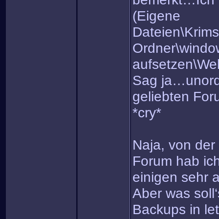
(Eigene
Dateien\Krim
Ordner\windo
aufsetzen\Web
Sag ja…unord
geliebten For
*cry*
Naja, von der
Forum hab ich
einigen sehr 
Aber was soll
Backups in let