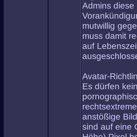
Admins diese 
Vorankündigun
mutwillig gege
muss damit re
auf Lebensze
ausgeschloss
Avatar-Richtli
Es dürfen kein
pornographisc
rechtsextreme
anstößige Bil
sind auf eine
Höhe) Pixel b