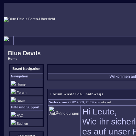
Blue Devils
Home
Board Navigation
Navigation
Willkommen auf
Home
Forum
Forum wieder da...halbwegs
News
Verfasst am
22.02.2009, 20:36 von
stoned
Hilfe und Support
Hi Leute,
FAQ
Wie ihr siche
Suchen
es auf unser F