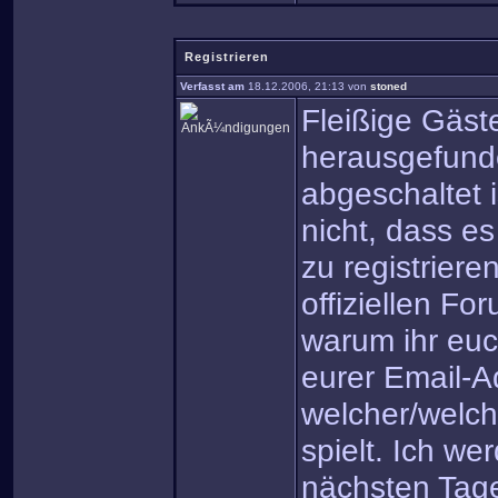
Registrieren
Verfasst am
18.12.2006, 21:13 von
stoned
Fleißige Gäs
herausgefunde
abgeschaltet 
nicht, dass es
zu registriere
offiziellen F
warum ihr euch
eurer Email-Ad
welcher/welch
spielt. Ich w
nächsten Tage