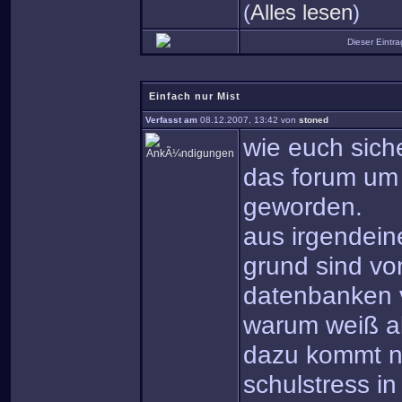
(
Alles lesen
)
Dieser Eintr
Einfach nur Mist
Verfasst am
08.12.2007, 13:42 von
stoned
wie euch siche
das forum um 
geworden.
aus irgendein
grund sind vo
datenbanken 
warum weiß al
dazu kommt n
schulstress in