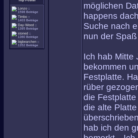
Top Poster
möglichen Dat
Lonzo
::
1598 Beiträge
happens dacht
Timbo
::
1403 Beiträge
Suche nach e
Day-Weed
::
1395 Beiträge
nun der Spaß
stoned
::
1360 Beiträge
bigbearchen
::
1352 Beiträge
Ich hab Mitte
bekommen und
Festplatte. Ha
rüber gezoge
die Festplatt
die alte Platt
überschrieben)
hab ich den g
bemerkt…Ich 