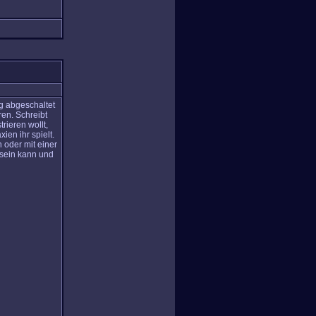
.
g abgeschaltet
ren. Schreibt
rieren wollt,
ien ihr spielt.
 oder mit einer
 sein kann und