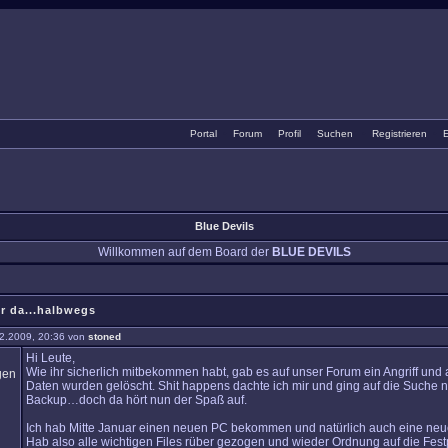
Portal
•
Forum
•
Profil
•
Suchen
•
Registrieren
•
E
Blue Devils
Willkommen auf dem Board der
BLUE DEVILS
r da...halbwegs
2.2009, 20:36 von
stoned
Hi Leute,
Wie ihr sicherlich mitbekommen habt, gab es auf unser Forum ein Angriff und 
Daten wurden gelöscht. Shit happens dachte ich mir und ging auf die Suche 
Backup…doch da hört nun der Spaß auf.
Ich hab Mitte Januar einen neuen PC bekommen und natürlich auch eine neue
Hab also alle wichtigen Files rüber gezogen und wieder Ordnung auf die Festp