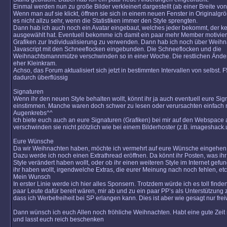
Einmal werden nun zu große Bilder verkleinert dargestellt (ab einer Breite von
Wenn man auf sie klickt, öffnen sie sich in einem neuen Fenster in Originalgr
es nicht allzu sehr, wenn die Statistiken immer den Style sprengten.
Dann hab ich auch noch ein Avatar eingebaut, welches jeder bekommt, der k
ausgewählt hat. Eventuell bekomme ich damit ein paar mehr Member motivier
Grafiken zur Individualisierung zu verwenden. Dann hab ich noch über Weih
Javascript mit den Schneeflocken eingebunden. Die Schneeflocken und die
Weihnachtsmannmütze verschwinden so in einer Woche. Die restlichen Änd
eher Kleinkram.
Achso, das Forum aktualisiert sich jetzt in bestimmten Intervallen von selbst. 
dadurch überflüssig
Signaturen
Wenn ihr den neuen Style behalten wollt, könnt ihr ja auch eventuell eure Sig
einstimmen. Manche waren doch schwer zu lesen oder verursachten einfach 
Augenkrebs^^
Ich biete euch auch an eure Signaturen (Grafiken) bei mir auf den Webspace 
verschwinden sie nicht plötzlich wie bei einem Bilderhoster (z.B. imageshack.
Eure Wünsche
Da wir Weihnachten haben, möchte ich vermehrt auf eure Wünsche eingehen
Dazu werde ich noch einen Extrathread eröffnen. Da könnt ihr Posten, was ih
Style verändert haben wollt, oder ob ihr einen weiteren Style im Internet gefu
ihr haben wollt, irgendwelche Extras, die eurer Meinung nach noch fehlen, e
Mein Wunsch
In erster Linie werde ich hier alles Sponsern. Trotzdem würde ich es toll finde
paar Leute dafür bereit wären, mir ab und zu ein paar PP’s als Unterstützung
dass ich Werbefreiheit bei SP erlangen kann. Dies ist aber wie gesagt nur freiw
Dann wünsch ich euch Allen noch fröhliche Weihnachten. Habt eine gute Zeit 
und lasst euch reich beschenken