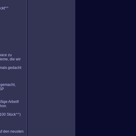
ückt^^
space zu
leme, die wir
mals gedacht
n gemacht,
 SP
ßige Arbeit!
chon.
 100 Stück^^)
uf den neusten