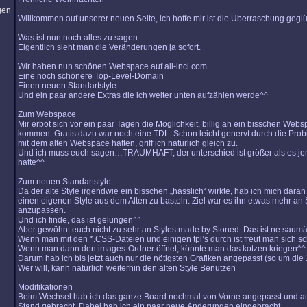
Willkommen auf unserer neuen Seite, ich hoffe mir ist die Überraschung gegl
Was ist nun noch alles zu sagen…
Eigentlich sieht man die Veränderungen ja sofort.
Wir haben nun schönen Webspace auf all-incl.com
Eine noch schönere Top-Level-Domain
Einen neuen Standartstyle
Und ein paar andere Extras die ich weiter unten aufzählen werde^^
Zum Webspace
Mir erbot sich vor ein paar Tagen die Möglichkeit, billig an ein bisschen Web
kommen. Gratis dazu war noch eine TDL. Schon leicht genervt durch die Prob
mit dem alten Webspace hatten, griff ich natürlich gleich zu.
Und ich muss euch sagen…TRAUMHAFT, der unterschied ist größer als es je
hatte^^
Zum neuen Standartstyle
Da der alte Style irgendwie ein bisschen „hässlich“ wirkte, hab ich mich dara
einen eigenen Style aus dem Alten zu basteln. Ziel war es ihn etwas mehr an
anzupassen.
Und ich finde, das ist gelungen^^
Aber gewöhnt euch nicht zu sehr an Styles made by Stoned. Das ist ne saumä
Wenn man mit den *.CSS-Dateien und einigen tpl’s durch ist freut man sich s
Wenn man dann den images-Ordner öffnet, könnte man das kotzen kriegen^^
Darum hab ich bis jetzt auch nur die nötigsten Grafiken angepasst (so um die
Wer will, kann natürlich weiterhin den alten Style Benutzen
Modifikationen
Beim Wechsel hab ich das ganze Board nochmal von Vorne angepasst und a
Stand gebracht. Dabei hab ich ein paar neue Änderungen eingebracht.