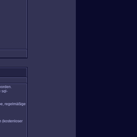
worden.
 sql-
abe, regelmäßige
n (kostenloser