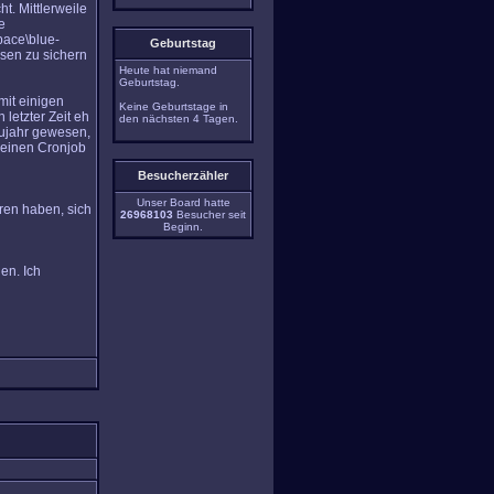
t. Mittlerweile
e
ace\blue-
Geburtstag
sen zu sichern
Heute hat niemand
Geburtstag.
mit einigen
Keine Geburtstage in
letzter Zeit eh
den nächsten 4 Tagen.
eujahr gewesen,
h einen Cronjob
Besucherzähler
Unser Board hatte
oren haben, sich
26968103
Besucher seit
Beginn.
en. Ich