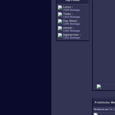
Top Poster
Lonzo
::
1598 Beiträge
Timbo
::
1403 Beiträge
Day-Weed
::
1395 Beiträge
stoned
::
1360 Beiträge
bigbearchen
::
1352 Beiträge
Fröhliche W
Verfasst am
24.1