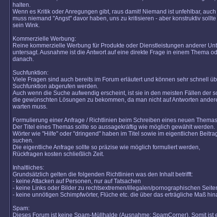
halten.
Wenn es Kritik oder Anregungen gibt, raus damit! Niemand ist unfehlbar, auch 
muss niemand "Angst" davor haben, uns zu kritisieren - aber konstruktiv sollte 
sein Wink.
Kommerzielle Werbung:
Reine kommerzielle Werbung für Produkte oder Dienstleistungen anderer Un
untersagt. Ausnahme ist die Antwort auf eine direkte Frage in einem Thema od
danach.
Suchfunktion:
Viele Fragen sind auch bereits im Forum erläutert und können sehr schnell üb
Suchfunktion abgerufen werden.
Auch wenn die Suche aufwendig erscheint, ist sie in den meisten Fällen der s
die gewünschten Lösungen zu bekommen, da man nicht auf Antworten ander
warten muss.
Formulierung einer Anfrage / Richtlinien beim Schreiben eines neuen Themas
Der Titel eines Themas sollte so aussagekräftig wie möglich gewählt werden.
Wörter wie "Hilfe" oder "dringend" haben im Titel sowie im eigentlichen Beitra
suchen.
Die eigentliche Anfrage sollte so präzise wie möglich formuliert werden,
Rückfragen kosten schließlich Zeit.
Inhaltliches:
Grundsätzlich gelten die folgenden Richtlinien was den Inhalt betrifft:
- keine Attacken auf Personen, nur auf Tatsachen
- keine Links oder Bilder zu rechtsextremen/illegalen/pornographischen Seite
- keine unnötigen Schimpfwörter, Flüche etc. die über das erträgliche Maß hi
Spam:
Dieses Forum ist keine Spam-Müllhalde (Ausnahme: SpamCorner). Somit ist e