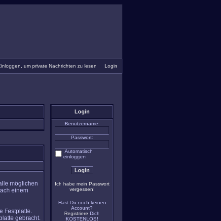
inloggen, um private Nachrichten zu lesen
•
Login
Login
Benutzername:
Passwort:
Automatisch
einloggen
alle möglichen
Ich habe mein Passwort
vergessen!
nach einem
Hast Du noch keinen
Account?
 Festplatte.
Registriere
Dich
latte gebracht.
KOSTENLOS!