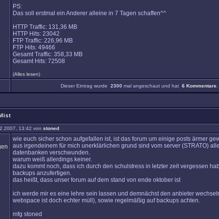
PS:
Das soll erstmal ein Anderer alleine in 7 Tagen schaffen^^
HTTP Traffic: 131,36 MB
HTTP Hits: 23042
FTP Traffic: 226,96 MB
FTP Hits: 49466
Gesamt Traffic: 358,33 MB
Gesamt Hits: 72508
(
Alles lesen
)
Dieser Eintrag wurde
2300
mal angeschaut und hat
6 Kommentare
.
Mist
2.2007, 13:42 von
stoned
wie euch sicher schon aufgefallen ist, ist das forum um einige posts ärmer ge
aus irgendeinem für mich unerklärlichen grund sind vom server (STRATO) alle
datenbanken verschwunden.
warum weiß allerdings keiner.
dazu kommt noch, dass ich durch den schulstress in letzter zeit vergessen h
backups anzufertigen.
das heißt, dass unser forum auf dem stand von ende oktober ist
ich werde mir es eine lehre sein lassen und demnächst den anbieter wechsel
webspace ist doch echter müll), sowie regelmäßig auf backups achten.
mfg stoned