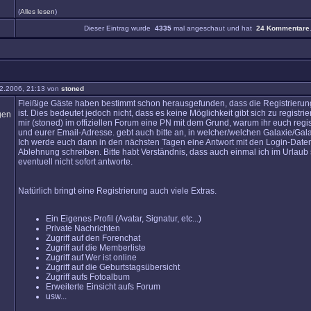
(
Alles lesen
)
Dieser Eintrag wurde
4335
mal angeschaut und hat
24 Kommentare
2.2006, 21:13 von
stoned
Fleißige Gäste haben bestimmt schon herausgefunden, dass die Registrierun
ist. Dies bedeutet jedoch nicht, dass es keine Möglichkeit gibt sich zu registrie
mir (stoned) im offiziellen Forum eine PN mit dem Grund, warum ihr euch regist
und eurer Email-Adresse. gebt auch bitte an, in welcher/welchen Galaxie/Galax
Ich werde euch dann in den nächsten Tagen eine Antwort mit den Login-Daten
Ablehnung schreiben. Bitte habt Verständnis, dass auch einmal ich im Urlaub
eventuell nicht sofort antworte.
Natürlich bringt eine Registrierung auch viele Extras.
Ein Eigenes Profil (Avatar, Signatur, etc...)
Private Nachrichten
Zugriff auf den Forenchat
Zugriff auf die Memberliste
Zugriff auf Wer ist online
Zugriff auf die Geburtstagsübersicht
Zugriff aufs Fotoalbum
Erweiterte Einsicht aufs Forum
usw...