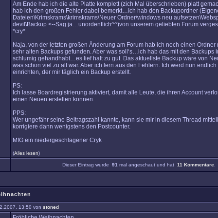
Am Ende hab ich die alte Platte komplett (zich Mal überschrieben) platt gemach
hab ich den großen Fehler dabei bemerkt…Ich hab den Backupordner (Eigen
Dateien\Krimskrams\krimskrams\Neuer Ordner\windows neu aufsetzen\Websp
devil\Backup <--Sag ja…unordentlich^^)von unserem geliebten Forum verges
*cry*
Naja, von der letzten großen Änderung am Forum hab ich noch einen Ordner 
sehr alten Backups gefunden. Aber was soll‘s…ich hab das mit den Backups in 
schlumig gehandhabt…es lief halt zu gut. Das aktuellste Backup wäre von N
was schon viel zu alt war. Aber ich lern aus den Fehlern. Ich werd nun endlic
einrichten, der mir täglich ein Backup erstellt.
PS:
Ich lasse Boardregistrierung aktiviert, damit alle Leute, die ihren Account verl
einen Neuen erstellen können.
PPS:
Wer ungefähr seine Beitragszahl kannte, kann sie mir in diesem Thread mitteil
korrigiere dann wenigstens den Postcounter.
MfG ein niedergeschlagener Cryk
(
Alles lesen
)
Dieser Eintrag wurde
91
mal angeschaut und hat
11 Kommentare
.
eihnachten
2.2007, 13:50 von
stoned
Fröhliche Weihnachten