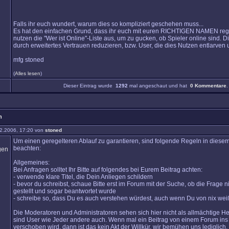
Falls ihr euch wundert, warum dies so kompliziert geschehen muss...
Es hat den einfachen Grund, dass ihr euch mit euren RICHTIGEN NAMEN regist
nutzen die "Wer ist Online"-Liste aus, um zu gucken, ob Spieler online sind. D
durch erweitertes Vertrauen reduzieren, bzw. User, die dies Nutzen entlarven
mfg stoned
(
Alles lesen
)
Dieser Eintrag wurde
1292
mal angeschaut und hat
0 Kommentare
.
n
2.2006, 17:20 von
stoned
Um einen geregelteren Ablauf zu garantieren, sind folgende Regeln in diese
beachten:
Allgemeines:
Bei Anfragen solltet Ihr Bitte auf folgendes bei Eurem Beitrag achten:
- verwende klare Titel, die Dein Anliegen schildern
- bevor du schreibst, schaue Bitte erst im Forum mit der Suche, ob die Frage n
gestellt und sogar beantwortet wurde
- schreibe so, dass Du es auch verstehen würdest, auch wenn Du von nix weißt
Die Moderatoren und Administratoren sehen sich hier nicht als allmächtige Her
sind User wie Jeder andere auch. Wenn mal ein Beitrag von einem Forum ins
verschoben wird, dann ist das kein Akt der Willkür, wir bemühen uns lediglich