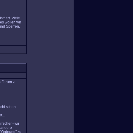
riert. Viele
ies wollen wir
 und Sperren.
m Forum zu
icht schon
...
rscher - wir
 andere
, "Ordnung" zu