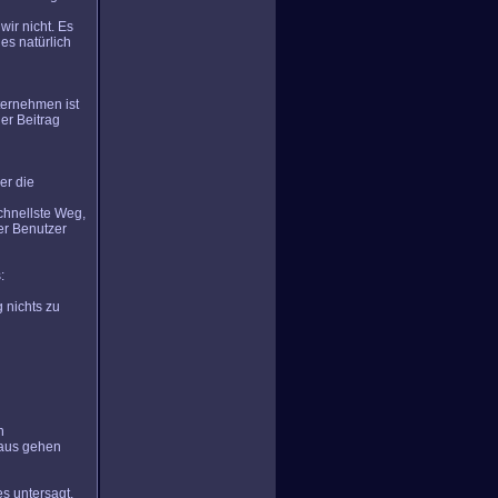
wir nicht. Es
es natürlich
ternehmen ist
er Beitrag
er die
chnellste Weg,
er Benutzer
:
g nichts zu
n
naus gehen
s untersagt,