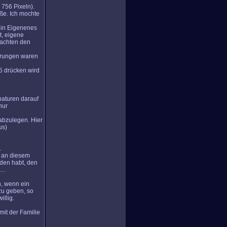
 756 Pixeln).
öße. Ich mochte
ein Eigenenes
t, eigene
nachten den
erungen waren
F5 drücken wird
naturen darauf
nur
abzulegen. Hier
us)
.
r an diesem
nden habt, den
tc…
n, wenn ein
 zu geben, so
illig.
mit der Familie