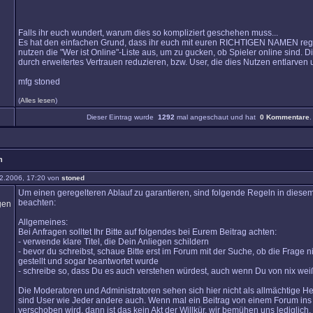
Falls ihr euch wundert, warum dies so kompliziert geschehen muss...
Es hat den einfachen Grund, dass ihr euch mit euren RICHTIGEN NAMEN regist
nutzen die "Wer ist Online"-Liste aus, um zu gucken, ob Spieler online sind. D
durch erweitertes Vertrauen reduzieren, bzw. User, die dies Nutzen entlarven
mfg stoned
(
Alles lesen
)
Dieser Eintrag wurde
1292
mal angeschaut und hat
0 Kommentare
.
n
2.2006, 17:20 von
stoned
Um einen geregelteren Ablauf zu garantieren, sind folgende Regeln in diese
beachten:
Allgemeines:
Bei Anfragen solltet Ihr Bitte auf folgendes bei Eurem Beitrag achten:
- verwende klare Titel, die Dein Anliegen schildern
- bevor du schreibst, schaue Bitte erst im Forum mit der Suche, ob die Frage n
gestellt und sogar beantwortet wurde
- schreibe so, dass Du es auch verstehen würdest, auch wenn Du von nix weißt
Die Moderatoren und Administratoren sehen sich hier nicht als allmächtige Her
sind User wie Jeder andere auch. Wenn mal ein Beitrag von einem Forum ins
verschoben wird, dann ist das kein Akt der Willkür, wir bemühen uns lediglich