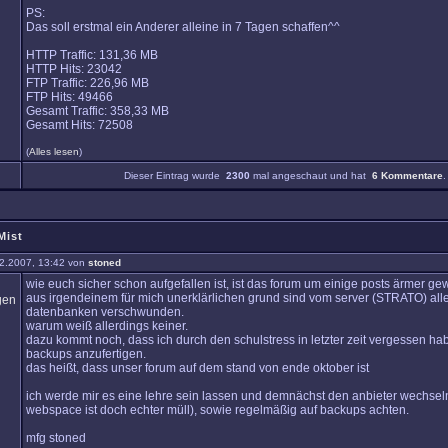
PS:
Das soll erstmal ein Anderer alleine in 7 Tagen schaffen^^
HTTP Traffic: 131,36 MB
HTTP Hits: 23042
FTP Traffic: 226,96 MB
FTP Hits: 49466
Gesamt Traffic: 358,33 MB
Gesamt Hits: 72508
(
Alles lesen
)
Dieser Eintrag wurde
2300
mal angeschaut und hat
6 Kommentare
.
Mist
2.2007, 13:42 von
stoned
wie euch sicher schon aufgefallen ist, ist das forum um einige posts ärmer ge
aus irgendeinem für mich unerklärlichen grund sind vom server (STRATO) alle
datenbanken verschwunden.
warum weiß allerdings keiner.
dazu kommt noch, dass ich durch den schulstress in letzter zeit vergessen h
backups anzufertigen.
das heißt, dass unser forum auf dem stand von ende oktober ist
ich werde mir es eine lehre sein lassen und demnächst den anbieter wechsel
webspace ist doch echter müll), sowie regelmäßig auf backups achten.
mfg stoned