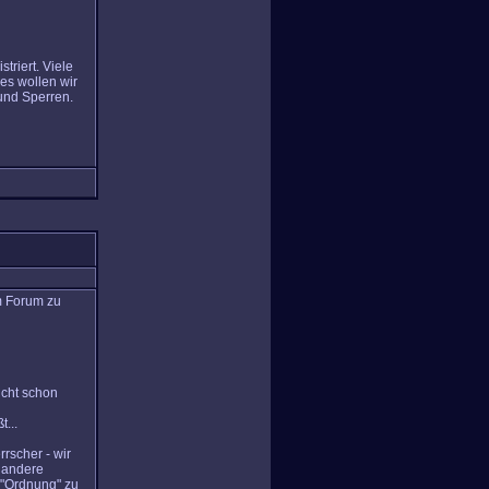
riert. Viele
ies wollen wir
 und Sperren.
m Forum zu
icht schon
...
rscher - wir
 andere
, "Ordnung" zu