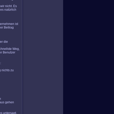
wir nicht. Es
es natürlich
ternehmen ist
er Beitrag
er die
chnellste Weg,
er Benutzer
:
g nichts zu
n
naus gehen
s untersagt,