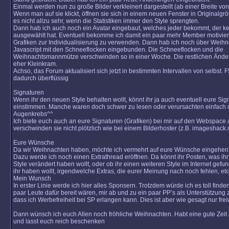
Einmal werden nun zu große Bilder verkleinert dargestellt (ab einer Breite von
Wenn man auf sie klickt, öffnen sie sich in einem neuen Fenster in Originalgr
es nicht allzu sehr, wenn die Statistiken immer den Style sprengten.
Dann hab ich auch noch ein Avatar eingebaut, welches jeder bekommt, der k
ausgewählt hat. Eventuell bekomme ich damit ein paar mehr Member motivier
Grafiken zur Individualisierung zu verwenden. Dann hab ich noch über Weih
Javascript mit den Schneeflocken eingebunden. Die Schneeflocken und die
Weihnachtsmannmütze verschwinden so in einer Woche. Die restlichen Änd
eher Kleinkram.
Achso, das Forum aktualisiert sich jetzt in bestimmten Intervallen von selbst. 
dadurch überflüssig
Signaturen
Wenn ihr den neuen Style behalten wollt, könnt ihr ja auch eventuell eure Sig
einstimmen. Manche waren doch schwer zu lesen oder verursachten einfach 
Augenkrebs^^
Ich biete euch auch an eure Signaturen (Grafiken) bei mir auf den Webspace 
verschwinden sie nicht plötzlich wie bei einem Bilderhoster (z.B. imageshack.
Eure Wünsche
Da wir Weihnachten haben, möchte ich vermehrt auf eure Wünsche eingehen
Dazu werde ich noch einen Extrathread eröffnen. Da könnt ihr Posten, was ih
Style verändert haben wollt, oder ob ihr einen weiteren Style im Internet gefu
ihr haben wollt, irgendwelche Extras, die eurer Meinung nach noch fehlen, e
Mein Wunsch
In erster Linie werde ich hier alles Sponsern. Trotzdem würde ich es toll finde
paar Leute dafür bereit wären, mir ab und zu ein paar PP’s als Unterstützung
dass ich Werbefreiheit bei SP erlangen kann. Dies ist aber wie gesagt nur freiw
Dann wünsch ich euch Allen noch fröhliche Weihnachten. Habt eine gute Zeit 
und lasst euch reich beschenken