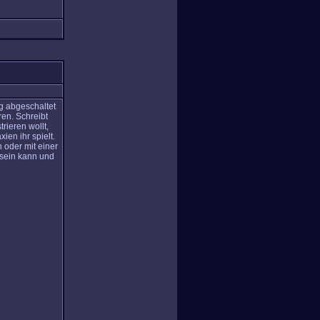
.
g abgeschaltet
ren. Schreibt
rieren wollt,
ien ihr spielt.
 oder mit einer
 sein kann und