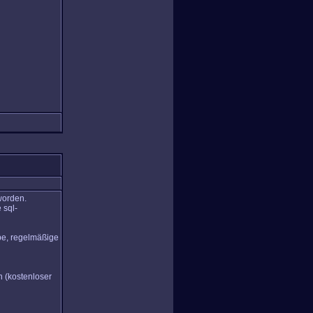
worden.
 sql-
abe, regelmäßige
n (kostenloser