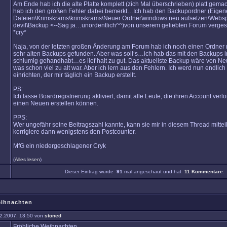
Am Ende hab ich die alte Platte komplett (zich Mal überschrieben) platt gemach
hab ich den großen Fehler dabei bemerkt…Ich hab den Backupordner (Eigen
Dateien\Krimskrams\krimskrams\Neuer Ordner\windows neu aufsetzen\Websp
devil\Backup <--Sag ja…unordentlich^^)von unserem geliebten Forum verges
*cry*
Naja, von der letzten großen Änderung am Forum hab ich noch einen Ordner 
sehr alten Backups gefunden. Aber was soll‘s…ich hab das mit den Backups in 
schlumig gehandhabt…es lief halt zu gut. Das aktuellste Backup wäre von N
was schon viel zu alt war. Aber ich lern aus den Fehlern. Ich werd nun endlic
einrichten, der mir täglich ein Backup erstellt.
PS:
Ich lasse Boardregistrierung aktiviert, damit alle Leute, die ihren Account verl
einen Neuen erstellen können.
PPS:
Wer ungefähr seine Beitragszahl kannte, kann sie mir in diesem Thread mitteil
korrigiere dann wenigstens den Postcounter.
MfG ein niedergeschlagener Cryk
(
Alles lesen
)
Dieser Eintrag wurde
91
mal angeschaut und hat
11 Kommentare
.
eihnachten
2.2007, 13:50 von
stoned
Fröhliche Weihnachten