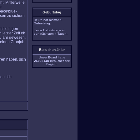
t. Mittlerweile
e
ace\blue-
Geburtstag
sen zu sichern
Heute hat niemand
Geburtstag.
mit einigen
Keine Geburtstage in
letzter Zeit eh
den nächsten 4 Tagen.
eujahr gewesen,
h einen Cronjob
Besucherzähler
Unser Board hatte
oren haben, sich
26968145
Besucher seit
Beginn.
en. Ich