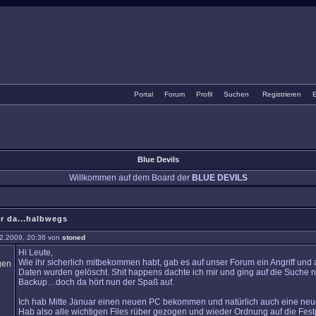
Portal
•
Forum
•
Profil
•
Suchen
•
Registrieren
•
E
Blue Devils
Willkommen auf dem Board der
BLUE DEVILS
r da...halbwegs
2.2009, 20:36 von
stoned
Hi Leute,
Wie ihr sicherlich mitbekommen habt, gab es auf unser Forum ein Angriff und 
Daten wurden gelöscht. Shit happens dachte ich mir und ging auf die Suche 
Backup…doch da hört nun der Spaß auf.
Ich hab Mitte Januar einen neuen PC bekommen und natürlich auch eine neue
Hab also alle wichtigen Files rüber gezogen und wieder Ordnung auf die Festp