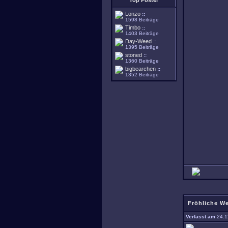
Top Poster
Lonzo
::
1598 Beiträge
Timbo
::
1403 Beiträge
Day-Weed
::
1395 Beiträge
stoned
::
1360 Beiträge
bigbearchen
::
1352 Beiträge
Fröhliche W
Verfasst am
24.1