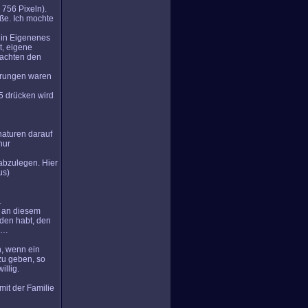
 756 Pixeln).
öße. Ich mochte
ein Eigenenes
t, eigene
nachten den
erungen waren
F5 drücken wird
naturen darauf
nur
abzulegen. Hier
us)
.
r an diesem
nden habt, den
tc…
n, wenn ein
 zu geben, so
illig.
mit der Familie