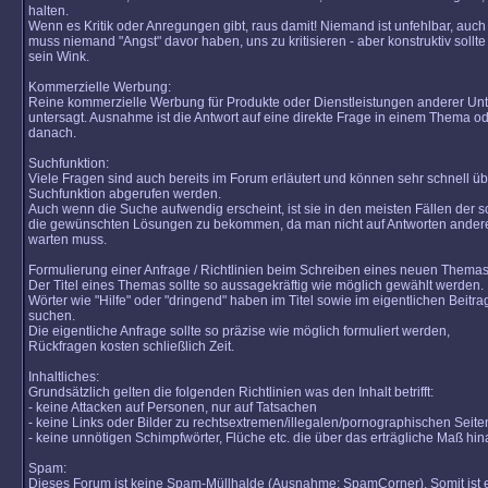
halten.
Wenn es Kritik oder Anregungen gibt, raus damit! Niemand ist unfehlbar, auch 
muss niemand "Angst" davor haben, uns zu kritisieren - aber konstruktiv sollte 
sein Wink.
Kommerzielle Werbung:
Reine kommerzielle Werbung für Produkte oder Dienstleistungen anderer Un
untersagt. Ausnahme ist die Antwort auf eine direkte Frage in einem Thema od
danach.
Suchfunktion:
Viele Fragen sind auch bereits im Forum erläutert und können sehr schnell üb
Suchfunktion abgerufen werden.
Auch wenn die Suche aufwendig erscheint, ist sie in den meisten Fällen der s
die gewünschten Lösungen zu bekommen, da man nicht auf Antworten ander
warten muss.
Formulierung einer Anfrage / Richtlinien beim Schreiben eines neuen Themas
Der Titel eines Themas sollte so aussagekräftig wie möglich gewählt werden.
Wörter wie "Hilfe" oder "dringend" haben im Titel sowie im eigentlichen Beitra
suchen.
Die eigentliche Anfrage sollte so präzise wie möglich formuliert werden,
Rückfragen kosten schließlich Zeit.
Inhaltliches:
Grundsätzlich gelten die folgenden Richtlinien was den Inhalt betrifft:
- keine Attacken auf Personen, nur auf Tatsachen
- keine Links oder Bilder zu rechtsextremen/illegalen/pornographischen Seite
- keine unnötigen Schimpfwörter, Flüche etc. die über das erträgliche Maß hi
Spam:
Dieses Forum ist keine Spam-Müllhalde (Ausnahme: SpamCorner). Somit ist e