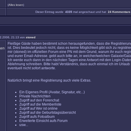
(
Alles lesen
)
Dieser Eintrag wurde
4335
mal angeschaut und hat
24 Kommentare
2.2006, 21:13 von
stoned
Fleißige Gäste haben bestimmt schon herausgefunden, dass die Registrierun
ist. Dies bedeutet jedoch nicht, dass es keine Möglichkeit gibt sich zu registrie
mir (stoned) im offiziellen Forum eine PN mit dem Grund, warum ihr euch regist
und eurer Email-Adresse. gebt auch bitte an, in welcher/welchen Galaxie/Galax
Ich werde euch dann in den nächsten Tagen eine Antwort mit den Login-Daten
Ablehnung schreiben. Bitte habt Verständnis, dass auch einmal ich im Urlaub
eventuell nicht sofort antworte.
Natürlich bringt eine Registrierung auch viele Extras.
Ein Eigenes Profil (Avatar, Signatur, etc...)
Private Nachrichten
Zugriff auf den Forenchat
Zugriff auf die Memberliste
Zugriff auf Wer ist online
Zugriff auf die Geburtstagsübersicht
Zugriff aufs Fotoalbum
Erweiterte Einsicht aufs Forum
usw...