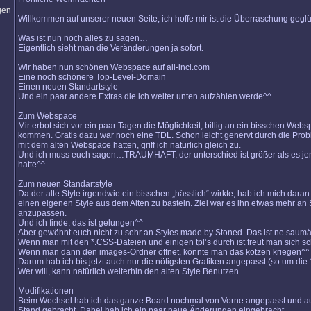
Willkommen auf unserer neuen Seite, ich hoffe mir ist die Überraschung gegl
Was ist nun noch alles zu sagen…
Eigentlich sieht man die Veränderungen ja sofort.
Wir haben nun schönen Webspace auf all-incl.com
Eine noch schönere Top-Level-Domain
Einen neuen Standartstyle
Und ein paar andere Extras die ich weiter unten aufzählen werde^^
Zum Webspace
Mir erbot sich vor ein paar Tagen die Möglichkeit, billig an ein bisschen Web
kommen. Gratis dazu war noch eine TDL. Schon leicht genervt durch die Prob
mit dem alten Webspace hatten, griff ich natürlich gleich zu.
Und ich muss euch sagen…TRAUMHAFT, der unterschied ist größer als es je
hatte^^
Zum neuen Standartstyle
Da der alte Style irgendwie ein bisschen „hässlich“ wirkte, hab ich mich dara
einen eigenen Style aus dem Alten zu basteln. Ziel war es ihn etwas mehr an
anzupassen.
Und ich finde, das ist gelungen^^
Aber gewöhnt euch nicht zu sehr an Styles made by Stoned. Das ist ne saumä
Wenn man mit den *.CSS-Dateien und einigen tpl’s durch ist freut man sich s
Wenn man dann den images-Ordner öffnet, könnte man das kotzen kriegen^^
Darum hab ich bis jetzt auch nur die nötigsten Grafiken angepasst (so um die
Wer will, kann natürlich weiterhin den alten Style Benutzen
Modifikationen
Beim Wechsel hab ich das ganze Board nochmal von Vorne angepasst und a
Stand gebracht. Dabei hab ich ein paar neue Änderungen eingebracht.