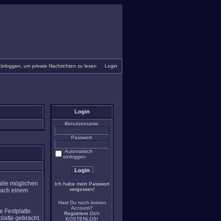
inloggen, um private Nachrichten zu lesen
•
Login
Login
Benutzername:
Passwort:
Automatisch
einloggen
alle möglichen
Ich habe mein Passwort
vergessen!
nach einem
Hast Du noch keinen
Account?
 Festplatte.
Registriere
Dich
latte gebracht.
KOSTENLOS!