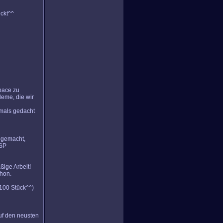
ückt^^
space zu
leme, die wir
mals gedacht
n gemacht,
 SP
ßige Arbeit!
chon.
 100 Stück^^)
uf den neusten