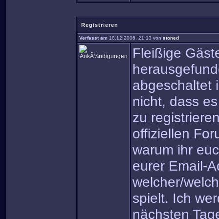
Registrieren
Verfasst am
18.12.2006, 21:13 von
stoned
Fleißige Gäs
herausgefunde
abgeschaltet 
nicht, dass es
zu registriere
offiziellen F
warum ihr euch
eurer Email-Ad
welcher/welch
spielt. Ich w
nächsten Tage