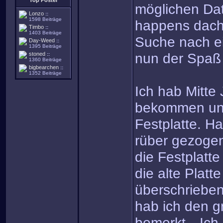
Top Poster
möglichen Dat
Lonzo
::
1598 Beiträge
happens dacht
Timbo
::
1403 Beiträge
Suche nach e
Day-Weed
::
1395 Beiträge
nun der Spaß
stoned
::
1360 Beiträge
bigbearchen
::
1352 Beiträge
Ich hab Mitte
bekommen und
Festplatte. Ha
rüber gezoge
die Festplatt
die alte Platt
überschrieben)
hab ich den g
bemerkt…Ich 