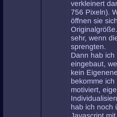
verkleinert da
756 Pixeln). W
öffnen sie sic
Originalgröße.
sehr, wenn di
sprengten.
Dann hab ich 
eingebaut, we
kein Eigenene
bekomme ich 
motiviert, eig
Individualisi
hab ich noch
Javascript mi