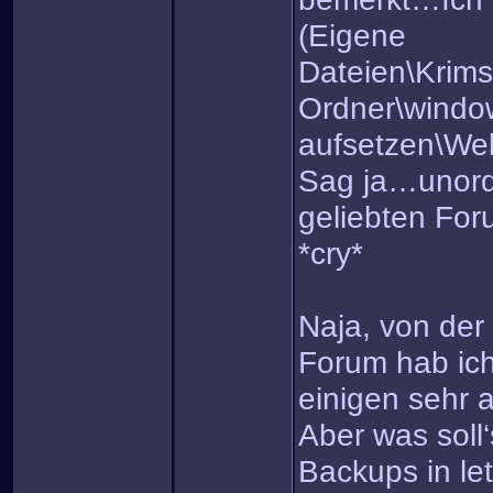
(Eigene
Dateien\Krim
Ordner\windo
aufsetzen\Web
Sag ja…unord
geliebten For
*cry*
Naja, von der
Forum hab ich
einigen sehr 
Aber was soll
Backups in let