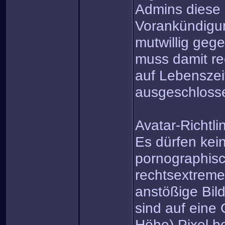
Admins diese 
Vorankündigun
mutwillig gege
muss damit re
auf Lebensze
ausgeschloss
Avatar-Richtli
Es dürfen kein
pornographisc
rechtsextreme
anstößige Bil
sind auf eine
Höhe) Pixel b