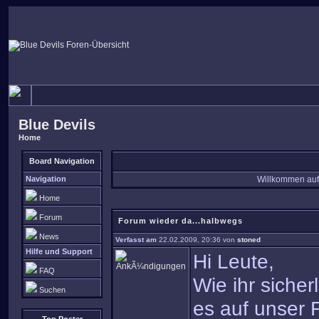
Blue Devils
Home
Board Navigation
Navigation
Willkommen auf
Home
Forum
Forum wieder da...halbwegs
News
Verfasst am
22.02.2009, 20:36 von
stoned
Hilfe und Support
Hi Leute,
FAQ
Wie ihr siche
Suchen
es auf unser F