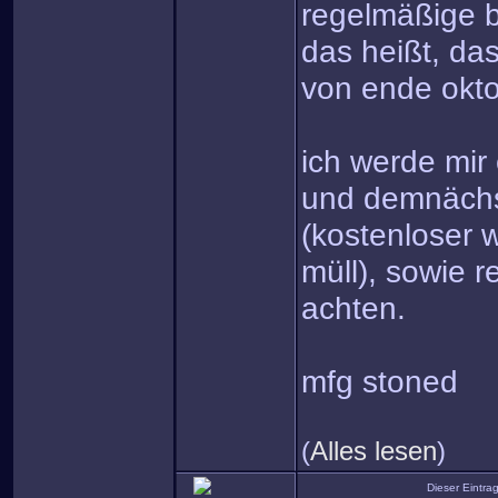
regelmäßige b
das heißt, da
von ende okto
ich werde mir 
und demnächs
(kostenloser 
müll), sowie 
achten.
mfg stoned
(
Alles lesen
)
Dieser Eintr