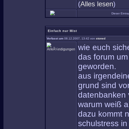
(
Alles lesen
)
Dieser Eintr
Einfach nur Mist
Verfasst am
08.12.2007, 13:42 von
stoned
wie euch siche
das forum um 
geworden.
aus irgendein
grund sind vo
datenbanken 
warum weiß al
dazu kommt n
schulstress in