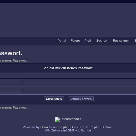
Portal
•
Forum
•
Profil
•
Suchen
•
Registrieren
•
E
asswort.
in neues Passwort.
Schickt mir ein neues Passwort.
in neues Passwort.
Powered by
Orion
based on
phpBB
© 2001, 2002 phpBB Group
Alle Zeiten sind GMT + 1 Stunde