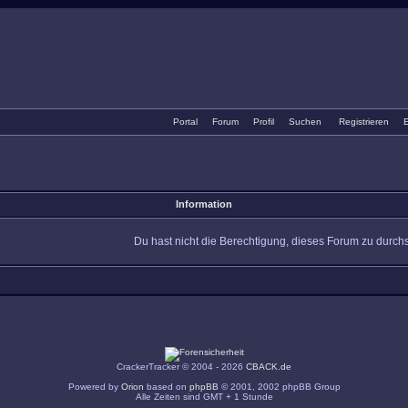
Portal
•
Forum
•
Profil
•
Suchen
•
Registrieren
•
E
Information
Du hast nicht die Berechtigung, dieses Forum zu durch
CrackerTracker © 2004 - 2026
CBACK.de
Powered by
Orion
based on
phpBB
© 2001, 2002 phpBB Group
Alle Zeiten sind GMT + 1 Stunde